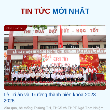
TIN TỨC
MỚI NHẤT
29-05-2026
Tổng kết năm học 2025 - 2026 với nhiều dấu
ấn đáng tự hào
Buổi lễ là dịp để thầy và trò cùng nhìn lại những kết quả đã đạt