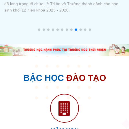
được trong năm học vừa qua, đồng thời tuyên dương, khen
thưởng các tập thể và cá nhân có thành tích xuất sắc trong học
tập, rèn luyện và các hoạt động phong trào.
BẬC HỌC
ĐÀO TẠO