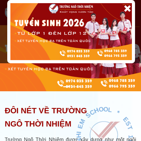
E
M
ĐÔI NÉT VỀ TRƯỜNG
I
S
H
C
N
H
O
NGÔ THỜI NHIỆM
I
O
O
L
H
T
*
Trường Ngô Thời Nhiệm được xây dựng như một ngôi