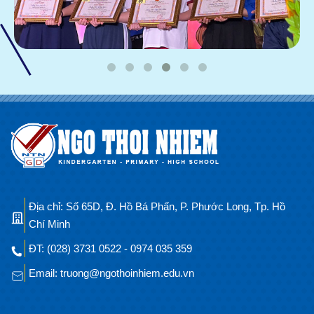
Địa chỉ: Số 65D, Đ. Hồ Bá Phấn, P. Phước Long, Tp. Hồ
Chí Minh
ĐT: (028) 3731 0522 - 0974 035 359
Email: truong@ngothoinhiem.edu.vn