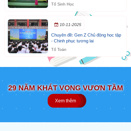
ngày thế giới phòng, chống HIV/AIDS
Tổ Sinh Học
(1/12)
10-11-2025
Chuyên đề: Gen Z Chủ động học tập
- Chinh phục tương lai
Tổ Toán
29 NĂM KHÁT VỌNG VƯƠN TẦM
Xem thêm