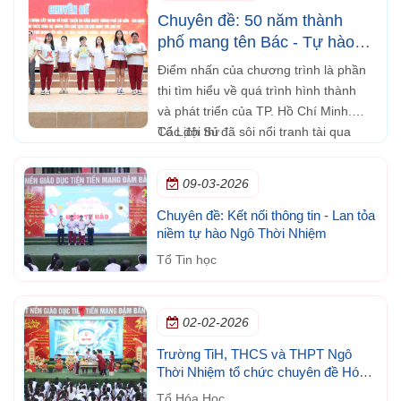
Chuyên đề: 50 năm thành
phố mang tên Bác - Tự hào
truyền thống, vững bước
Điểm nhấn của chương trình là phần
tương lai
thi tìm hiểu về quá trình hình thành
và phát triển của TP. Hồ Chí Minh.
Các đội thi đã sôi nổi tranh tài qua
Tổ Lịch Sử
những câu hỏi kiến thức về lịch sử,
văn hóa và những dấu ấn nổi bật của
09-03-2026
thành phố.
Chuyên đề: Kết nối thông tin - Lan tỏa
niềm tự hào Ngô Thời Nhiệm
Tổ Tin học
02-02-2026
Trường TiH, THCS và THPT Ngô
Thời Nhiệm tổ chức chuyên đề Hóa
học trong đời sống
Tổ Hóa Học