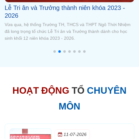
Tổng kết năm học 2025 - 2026 với nhiều dấu
ấn đáng tự hào
Buổi lễ là dịp để thầy và trò cùng nhìn lại những kết quả đã đạt
được trong năm học vừa qua, đồng thời tuyên dương, khen
thưởng các tập thể và cá nhân có thành tích xuất sắc trong học
tập, rèn luyện và các hoạt động phong trào.
HOẠT ĐỘNG
TỔ
CHUYÊN
MÔN
11-07-2026