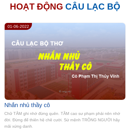
HOẠT ĐỘNG
CÂU LẠC BỘ
01-09-2021
Niềm tin tưởng của muôn vàn thế hệ
Hai mươi lăm năm - chặng đường dài. Niềm tin sư phạm chẳng
mờ phai. Ươm mầm trí tuệ gieo nhân ái. Trường Ngô Thời Nhiệm
rực nắng mai.