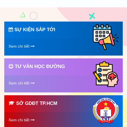
SỰ KIỆN SẮP TỚI
Xem chi tiết
TƯ VẤN HỌC ĐƯỜNG
Xem chi tiết
SỞ GDĐT TP.HCM
Xem chi tiết