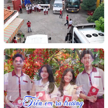
Trường Ngô Thời Nhiệm tổ chức đưa đón
học sinh khối 12 đến các hội đồng thi tốt
nghiệp THPT 2026
Video nhạc Tiễn em ra trường - Thơ Phạm
Thị Thúy Vĩnh