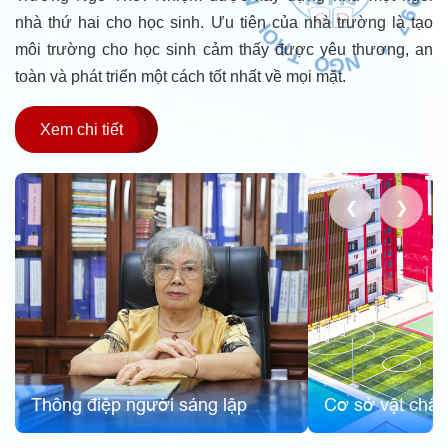
O
G
E
nhà thứ hai cho học sinh. Ưu tiên của nhà trường là tạo
S
N
T
môi trường cho học sinh cảm thấy được yêu thương, an
*
1
9
7
9
toàn và phát triển một cách tốt nhất về mọi mặt.
Xem chi tiết
❮
❯
Cơ sở vật chất
Lịch sử hình thàn