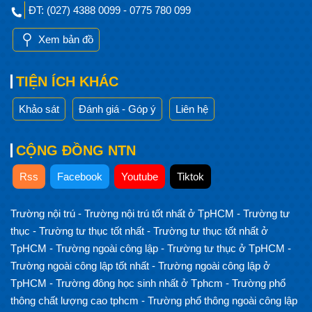
ĐT: (027) 4388 0099 - 0775 780 099
Xem bản đồ
TIỆN ÍCH KHÁC
Khảo sát
Đánh giá - Góp ý
Liên hệ
CỘNG ĐỒNG NTN
Rss
Facebook
Youtube
Tiktok
Trường nội trú
-
Trường nội trú tốt nhất ở TpHCM
-
Trường tư
thục
-
Trường tư thục tốt nhất
-
Trường tư thục tốt nhất ở
TpHCM
-
Trường ngoài công lập
-
Trường tư thục ở TpHCM
-
Trường ngoài công lập tốt nhất
-
Trường ngoài công lập ở
TpHCM
-
Trường đông học sinh nhất ở Tphcm
-
Trường phổ
thông chất lượng cao tphcm
-
Trường phổ thông ngoài công lập