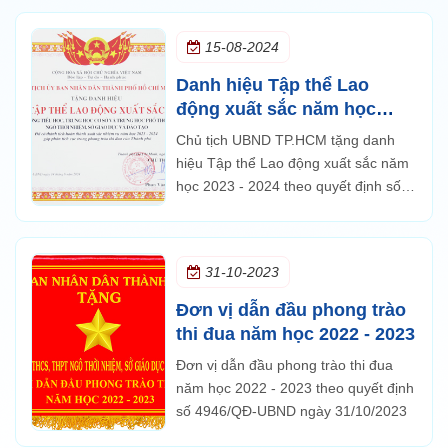
thông TP.HCM về hoạt động văn hóa, thể dục thể thao,
15-08-2024
hoạt động xã hội; số lượng học sinh đạt danh hiệu 3 tốt
cũng đứng tốp đầu của TP.HCM.
Danh hiệu Tập thể Lao
động xuất sắc năm học
2023 - 2024
Chủ tịch UBND TP.HCM tặng danh
hiệu Tập thể Lao động xuất sắc năm
học 2023 - 2024 theo quyết định số
3207/QĐ-UBND ngày 14/8/2024 của
UBND Thành phố Hồ Chí Minh
31-10-2023
Đơn vị dẫn đầu phong trào
thi đua năm học 2022 - 2023
Đơn vị dẫn đầu phong trào thi đua
năm học 2022 - 2023 theo quyết định
số 4946/QĐ-UBND ngày 31/10/2023