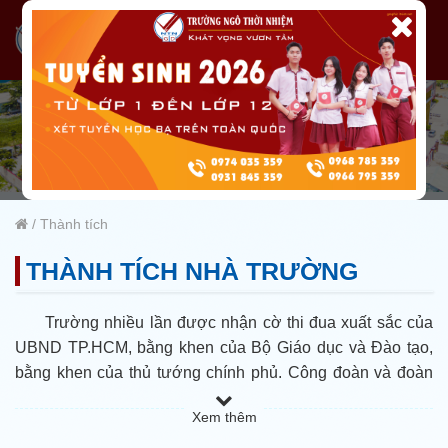
/
Thành tích
THÀNH TÍCH NHÀ TRƯỜNG
Trường nhiều lần được nhận cờ thi đua xuất sắc của
UBND TP.HCM, bằng khen của Bộ Giáo dục và Đào tạo,
bằng khen của thủ tướng chính phủ. Công đoàn và đoàn
trường liên tục là đơn vị xuất sắc; Đảng bộ trong sạch,
Xem thêm
vững mạnh. Đoàn trường 8 năm liền là lá cờ đầu Q9 (nay
là TP Thủ Đức), trường thuộc tốp đầu của học sinh phổ