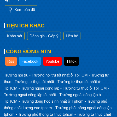
Xem bản đồ
TIỆN ÍCH KHÁC
Khảo sát
Đánh giá - Góp ý
Liên hệ
CỘNG ĐỒNG NTN
Rss
Facebook
Youtube
Tiktok
Trường nội trú
-
Trường nội trú tốt nhất ở TpHCM
-
Trường tư
thục
-
Trường tư thục tốt nhất
-
Trường tư thục tốt nhất ở
TpHCM
-
Trường ngoài công lập
-
Trường tư thục ở TpHCM
-
Trường ngoài công lập tốt nhất
-
Trường ngoài công lập ở
TpHCM
-
Trường đông học sinh nhất ở Tphcm
-
Trường phổ
thông chất lượng cao tphcm
-
Trường phổ thông ngoài công lập
tphcm
-
Trường phổ thông tư thục tphcm
-
Trường tư thục chất