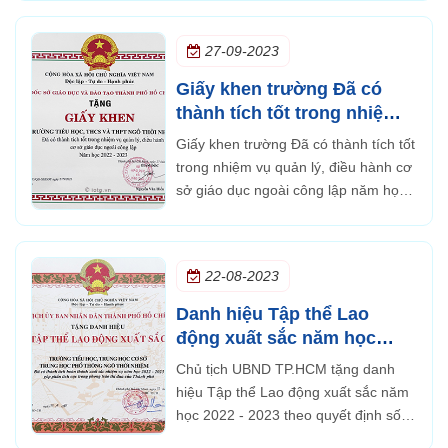
27-09-2023
Giấy khen trường Đã có
thành tích tốt trong nhiệm
vụ quản lý, điều hành cơ sở
Giấy khen trường Đã có thành tích tốt
giáo dục ngoài công lập
trong nhiệm vụ quản lý, điều hành cơ
năm học 2022-2023
sở giáo dục ngoài công lập năm học
2022-2023
22-08-2023
Danh hiệu Tập thể Lao
động xuất sắc năm học
2022 - 2023
Chủ tịch UBND TP.HCM tặng danh
hiệu Tập thể Lao động xuất sắc năm
học 2022 - 2023 theo quyết định số
3524/QĐ-UBND ngày 22/8/2023 của