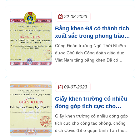
UBND Thành phố Hồ Chí Minh
22-08-2023
Bằng khen Đã có thành tích
xuất sắc trong phong trào
thi đua Dạy tốt - Học tốt
Công Đoàn trường Ngô Thời Nhiệm
năm học 2022 - 2023
được Chủ tịch Công đoàn giáo dục
Việt Nam tặng bằng khen Đã có
thành tích xuất sắc trong phong trào
thi đua Dạy tốt - Học tốt năm học
2022 - 2023.
09-07-2023
Giấy khen trường có nhiều
đóng góp tích cực cho
công tác phòng, chống dịch
Giấy khen trường có nhiều đóng góp
Covid-19 ở quận Bình Tân
tích cực cho công tác phòng, chống
dịch Covid-19 ở quận Bình Tân theo
quyết định số 54/QĐ-UBND quận