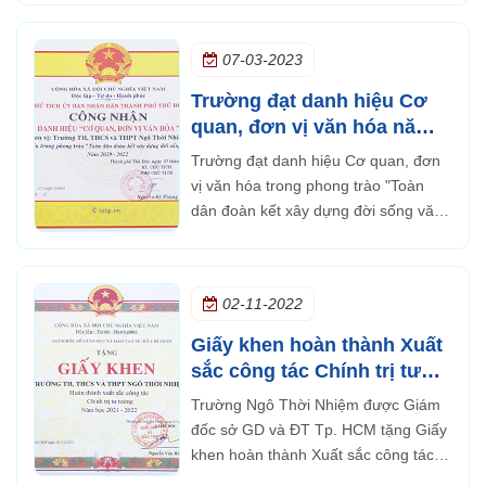
Bình Tân ngày 09 tháng 7 năm 2021
07-03-2023
Trường đạt danh hiệu Cơ
quan, đơn vị văn hóa năm
2020 - 2022
Trường đạt danh hiệu Cơ quan, đơn
vị văn hóa trong phong trào "Toàn
dân đoàn kết xây dựng đời sống văn
hoá" năm 2020 - 2022
02-11-2022
Giấy khen hoàn thành Xuất
sắc công tác Chính trị tư
tưởng năm học 2021 - 2022
Trường Ngô Thời Nhiệm được Giám
đốc sở GD và ĐT Tp. HCM tặng Giấy
khen hoàn thành Xuất sắc công tác
Chính trị tư tưởng năm học 2021 -