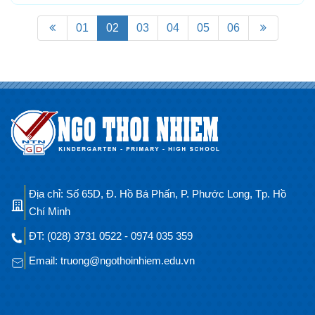
2022
01
02
03
04
05
06
Địa chỉ: Số 65D, Đ. Hồ Bá Phấn, P. Phước Long, Tp. Hồ
Chí Minh
ĐT: (028) 3731 0522 - 0974 035 359
Email: truong@ngothoinhiem.edu.vn