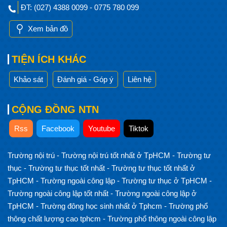
ĐT: (027) 4388 0099 - 0775 780 099
Xem bản đồ
TIỆN ÍCH KHÁC
Khảo sát
Đánh giá - Góp ý
Liên hệ
CỘNG ĐỒNG NTN
Rss
Facebook
Youtube
Tiktok
Trường nội trú
-
Trường nội trú tốt nhất ở TpHCM
-
Trường tư
thục
-
Trường tư thục tốt nhất
-
Trường tư thục tốt nhất ở
TpHCM
-
Trường ngoài công lập
-
Trường tư thục ở TpHCM
-
Trường ngoài công lập tốt nhất
-
Trường ngoài công lập ở
TpHCM
-
Trường đông học sinh nhất ở Tphcm
-
Trường phổ
thông chất lượng cao tphcm
-
Trường phổ thông ngoài công lập