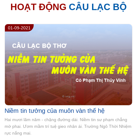
HOẠT ĐỘNG
CÂU LẠC BỘ
27-07-2021
Đôi lời nhắn gửi
Lãnh đạo, cái nghiệp chẳng nhàn. Đầu đội “nón lí”, vai mang “chữ
tình”. Khi ai làm tổn thương mình. Thành tâm, nhân ái, chân tình
– thứ tha. Phát huy sức mạnh tổng hoà.