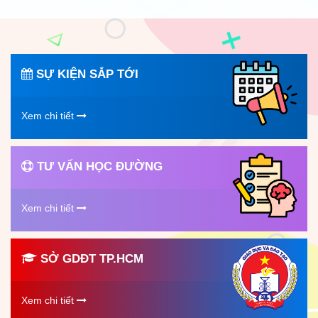
SỰ KIỆN SẮP TỚI
Xem chi tiết
TƯ VẤN HỌC ĐƯỜNG
Xem chi tiết
SỞ GDĐT TP.HCM
Xem chi tiết