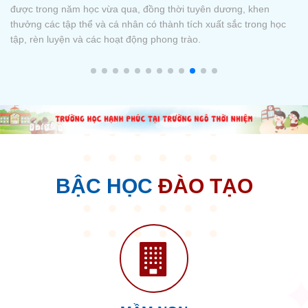
Hiện nay, trên các nền tảng mạng xã hội, Nhà trường ghi nhận có
nhiều cá nhân, tổ chức đang sử dụng trái phép logo của Nhà
trường cho các mục đích thương mại phi pháp, cung cấp thông
tin sai lệch, hoặc giả mạo thông báo để trục lợi (như bán đồng
phục
BẬC HỌC
ĐÀO TẠO