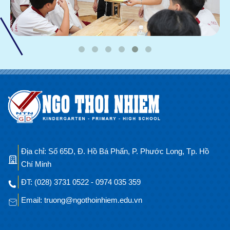
Địa chỉ: Số 65D, Đ. Hồ Bá Phấn, P. Phước Long, Tp. Hồ
Chí Minh
ĐT: (028) 3731 0522 - 0974 035 359
Email: truong@ngothoinhiem.edu.vn