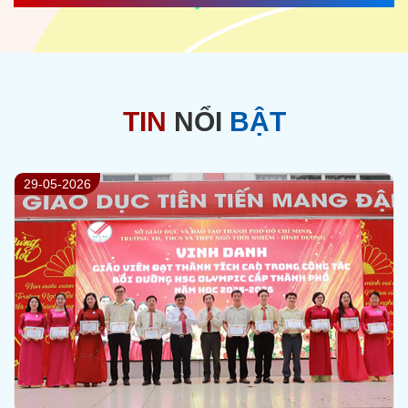
TIN
NỔI
BẬT
23-05-2026