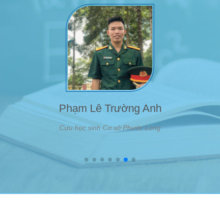
để bư
Phan Lê Tuấn Anh
Cựu học sinh Cơ sở Phước Long