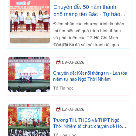
Chuyên đề: 50 năm thành
phố mang tên Bác - Tự hào
truyền thống, vững bước
Điểm nhấn của chương trình là phần
tương lai
thi tìm hiểu về quá trình hình thành
và phát triển của TP. Hồ Chí Minh.
Các đội thi đã sôi nổi tranh tài qua
Tổ Lịch Sử
những câu hỏi kiến thức về lịch sử,
văn hóa và những dấu ấn nổi bật của
09-03-2026
thành phố.
Chuyên đề: Kết nối thông tin - Lan tỏa
niềm tự hào Ngô Thời Nhiệm
Tổ Tin học
02-02-2026
Trường TiH, THCS và THPT Ngô
Thời Nhiệm tổ chức chuyên đề Hóa
học trong đời sống
Tổ Hóa Học