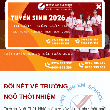
H
O
T
ĐÔI NÉT VỀ TRƯỜNG
I
O
N
G
H
N
I
NGÔ THỜI NHIỆM
E
M
*
7
S
Trường Ngô Thời Nhiệm được xây dựng như một ngôi