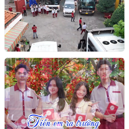
Trường Ngô Thời Nhiệm tổ chức đưa đón
học sinh khối 12 đến các hội đồng thi tốt
nghiệp THPT 2026
Video nhạc Tiễn em ra trường - Thơ Phạm
Thị Thúy Vĩnh