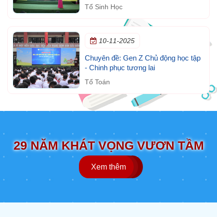
ngày thế giới phòng, chống HIV/AIDS
Tổ Sinh Học
(1/12)
10-11-2025
Chuyên đề: Gen Z Chủ động học tập
- Chinh phục tương lai
Tổ Toán
29 NĂM KHÁT VỌNG VƯƠN TẦM
Xem thêm