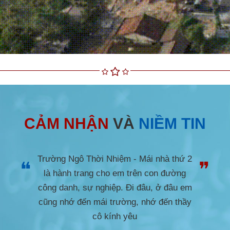
CẢM NHẬN
VÀ
NIỀM TIN
Trường Ngô Thời Nhiệm không chỉ là
❝
❞
một cái tên mà là nơi cất giữ những năm
tháng tuổi trẻ. Trong suốt những năm học
ấy, sự ân cần dạy dỗ và thương yêu của
thầy cô chính là hành trang và động lực