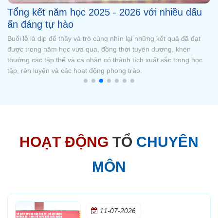
Chúc mừng Quán quân Đường lên đỉnh
Olympia cấp trường mùa 3
Sáng ngày 23/5, Trường TH, THCS và THPT Ngô Thời Nhiệm đã
tổ chức vòng chung kết Đường lên đỉnh Olympia cấp trường mùa
3. Sau những vòng tranh tài hấp dẫn, em Trương Cao Nhật Long
- học sinh lớp 11A9 đã xuất sắc trở thành Quán quân Đường lên
đỉnh Oly
HOẠT ĐỘNG
TỔ
CHUYÊN
MÔN
11-07-2026