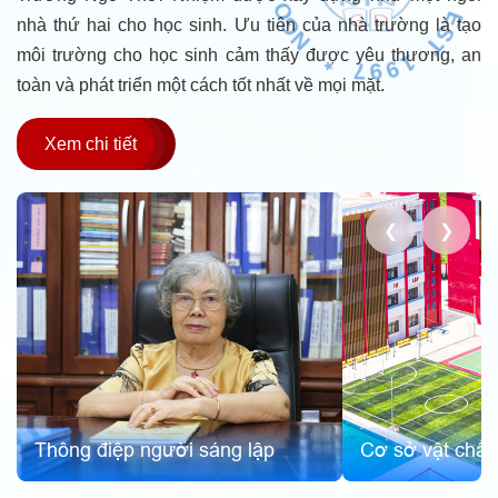
9
C
9
H
nhà thứ hai cho học sinh. Ưu tiên của nhà trường là tạo
1
O
O
T
L
môi trường cho học sinh cảm thấy được yêu thương, an
S
*
E
toàn và phát triển một cách tốt nhất về mọi mặt.
Xem chi tiết
❮
❯
Cơ sở vật chất
Lịch sử hình thàn