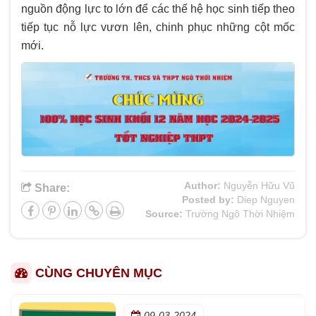
nguồn động lực to lớn để các thế hệ học sinh tiếp theo
tiếp tục nỗ lực vươn lên, chinh phục những cột mốc
mới.
Author:
Nguyễn Hữu Vũ
Share:
Posted by:
Diep Nguyen
Source:
Trường Ngô Thời Nhiệm
CÙNG CHUYÊN MỤC
09-03-2024