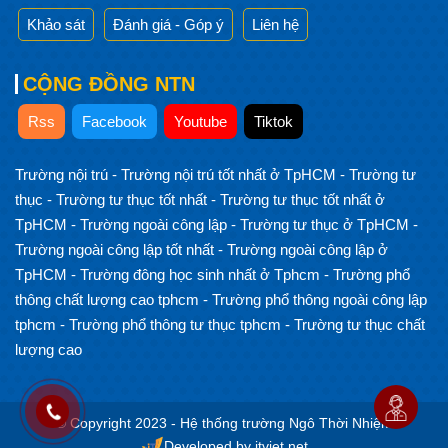
Khảo sát
Đánh giá - Góp ý
Liên hệ
CỘNG ĐỒNG NTN
Rss
Facebook
Youtube
Tiktok
Trường nội trú
-
Trường nội trú tốt nhất ở TpHCM
-
Trường tư
thục
-
Trường tư thục tốt nhất
-
Trường tư thục tốt nhất ở
TpHCM
-
Trường ngoài công lập
-
Trường tư thục ở TpHCM
-
Trường ngoài công lập tốt nhất
-
Trường ngoài công lập ở
TpHCM
-
Trường đông học sinh nhất ở Tphcm
-
Trường phổ
thông chất lượng cao tphcm
-
Trường phổ thông ngoài công lập
tphcm
-
Trường phổ thông tư thục tphcm
-
Trường tư thục chất
lượng cao
© Copyright 2023 - Hệ thống trường Ngô Thời Nhiệm
Developed by itviet.net