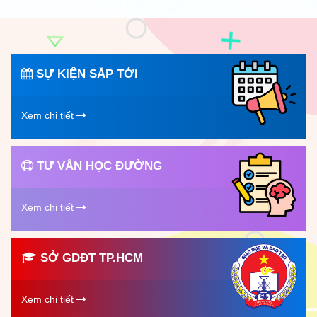
SỰ KIỆN SẮP TỚI
Xem chi tiết
TƯ VẤN HỌC ĐƯỜNG
Xem chi tiết
SỞ GDĐT TP.HCM
Xem chi tiết