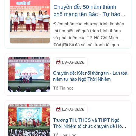
Chuyên đề: 50 năm thành
phố mang tên Bác - Tự hào
truyền thống, vững bước
Điểm nhấn của chương trình là phần
tương lai
thi tìm hiểu về quá trình hình thành
và phát triển của TP. Hồ Chí Minh.
Các đội thi đã sôi nổi tranh tài qua
Tổ Lịch Sử
những câu hỏi kiến thức về lịch sử,
văn hóa và những dấu ấn nổi bật của
09-03-2026
thành phố.
Chuyên đề: Kết nối thông tin - Lan tỏa
niềm tự hào Ngô Thời Nhiệm
Tổ Tin học
02-02-2026
Trường TiH, THCS và THPT Ngô
Thời Nhiệm tổ chức chuyên đề Hóa
học trong đời sống
Tổ Hóa Học