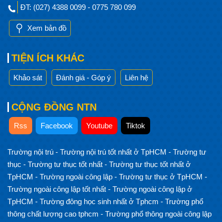
ĐT: (027) 4388 0099 - 0775 780 099
Xem bản đồ
TIỆN ÍCH KHÁC
Khảo sát
Đánh giá - Góp ý
Liên hệ
CỘNG ĐỒNG NTN
Rss
Facebook
Youtube
Tiktok
Trường nội trú
-
Trường nội trú tốt nhất ở TpHCM
-
Trường tư
thục
-
Trường tư thục tốt nhất
-
Trường tư thục tốt nhất ở
TpHCM
-
Trường ngoài công lập
-
Trường tư thục ở TpHCM
-
Trường ngoài công lập tốt nhất
-
Trường ngoài công lập ở
TpHCM
-
Trường đông học sinh nhất ở Tphcm
-
Trường phổ
thông chất lượng cao tphcm
-
Trường phổ thông ngoài công lập