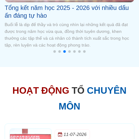
Chúc mừng Quán quân Đường lên đỉnh
Olympia cấp trường mùa 3
Sáng ngày 23/5, Trường TH, THCS và THPT Ngô Thời Nhiệm đã
tổ chức vòng chung kết Đường lên đỉnh Olympia cấp trường mùa
3. Sau những vòng tranh tài hấp dẫn, em Trương Cao Nhật Long
- học sinh lớp 11A9 đã xuất sắc trở thành Quán quân Đường lên
đỉnh Oly
HOẠT ĐỘNG
TỔ
CHUYÊN
MÔN
11-07-2026