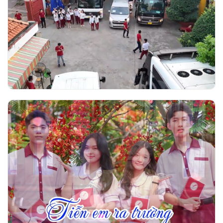
Trường Ngô Thời Nhiệm tổ chức đưa đón
học sinh khối 12 đến các hội đồng thi tốt
nghiệp THPT 2026
Video nhạc Tiễn em ra trường - Thơ Phạm
Thị Thúy Vĩnh