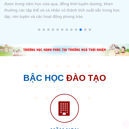
Hiện nay, trên các nền tảng mạng xã hội, Nhà trường ghi nhận có
nhiều cá nhân, tổ chức đang sử dụng trái phép logo của Nhà
trường cho các mục đích thương mại phi pháp, cung cấp thông
tin sai lệch, hoặc giả mạo thông báo để trục lợi (như bán đồng
phục
BẬC HỌC
ĐÀO TẠO