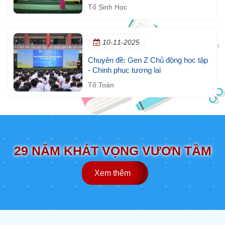
ngày thế giới phòng, chống HIV/AIDS
Tổ Sinh Học
(1/12)
10-11-2025
Chuyên đề: Gen Z Chủ động học tập
- Chinh phục tương lai
Tổ Toán
29 NĂM KHÁT VỌNG VƯƠN TẦM
Xem thêm