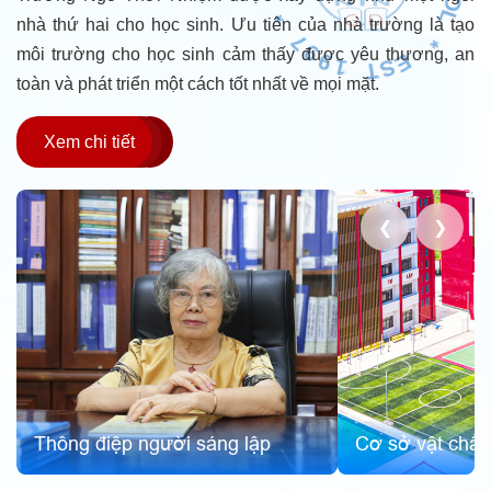
S
E
E
nhà thứ hai cho học sinh. Ưu tiên của nhà trường là tạo
M
*
S
môi trường cho học sinh cảm thấy được yêu thương, an
C
L
H
O
O
toàn và phát triển một cách tốt nhất về mọi mặt.
Xem chi tiết
❮
❯
Cơ sở vật chất
Lịch sử hình thàn