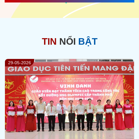
TIN
NỔI
BẬT
23-05-2026