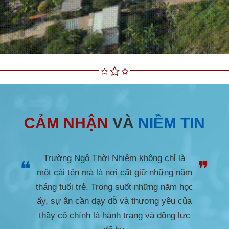
CẢM NHẬN
VÀ
NIỀM TIN
Trường Ngô Thời Nhiệm không chỉ là
❝
❞
một cái tên mà là nơi cất giữ những năm
tháng tuổi trẻ. Trong suốt những năm học
ấy, sự ân cần dạy dỗ và thương yêu của
thầy cô chính là hành trang và động lực