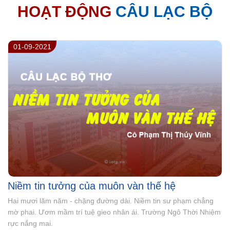
HOẠT ĐỘNG
CÂU LẠC BỘ
27-07-2021
Đôi lời nhắn gửi
Lãnh đạo, cái nghiệp chẳng nhàn. Đầu đội “nón lí”, vai mang “chữ
tình”. Khi ai làm tổn thương mình. Thành tâm, nhân ái, chân tình
– thứ tha. Phát huy sức mạnh tổng hoà.