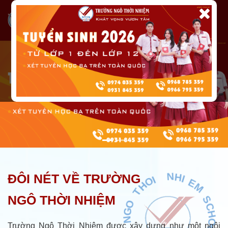
N
G
O
ĐÔI NÉT VỀ TRƯỜNG
T
*
H
7
O
9
NGÔ THỜI NHIỆM
I
9
1
N
H
Trường Ngô Thời Nhiệm được xây dựng như một ngôi
T
I