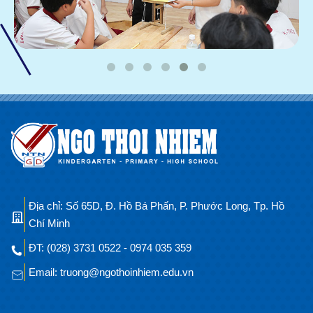
Địa chỉ: Số 65D, Đ. Hồ Bá Phấn, P. Phước Long, Tp. Hồ
Chí Minh
ĐT: (028) 3731 0522 - 0974 035 359
Email: truong@ngothoinhiem.edu.vn