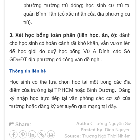
phường trường trú đóng; học sinh cư trú tại
quận Bình Tân (có xác nhận của địa phương cư
trú).
3. Xét học bổng toàn phần (tiền học, ăn, ở):
dành
cho học sinh có hoàn cảnh rất khó khăn, vẫn vươn lên
để học giỏi do quỹ học bổng Vừ A Dính, các Sở
GD&ĐT địa phương có công văn đề nghị.
Thông tin liên hệ
Học sinh có thể lựa chọn học tại một trong các địa
điểm của trường tại TP.HCM hoặc Bình Dương. Đăng
ký nhập học trực tiếp tại văn phòng các cơ sở của
trường hoặc đăng ký xét tuyển qua mạng tại
đây
.
Author:
Tưởng Nguyên Sự
Share:
Posted by:
Diep Nguyen
Source:
Trường Ngô Thời Nhiệm