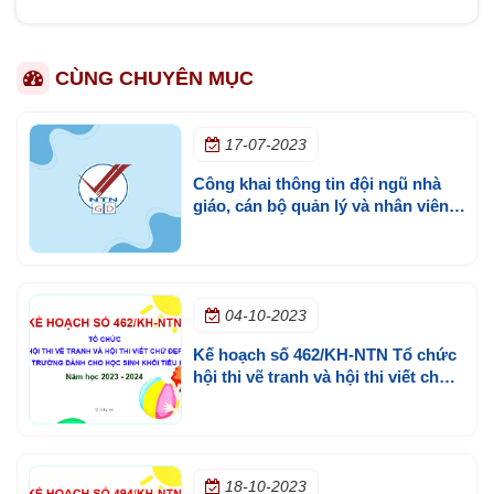
CÙNG CHUYÊN MỤC
17-07-2023
Công khai thông tin đội ngũ nhà
giáo, cán bộ quản lý và nhân viên
của trường năm học 2023 - 2024
04-10-2023
Kế hoạch số 462/KH-NTN Tổ chức
hội thi vẽ tranh và hội thi viết chữ
đẹp cấp trường dành cho học sinh
khối Tiểu học năm học 2023 - 2024
18-10-2023