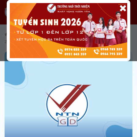
/
Công khai
/
Công khai TP. Hồ Chí Minh
/
Năm học 2023 -
2024