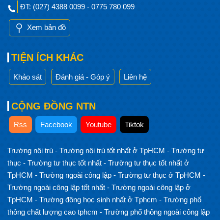
ĐT: (027) 4388 0099 - 0775 780 099
Xem bản đồ
TIỆN ÍCH KHÁC
Khảo sát
Đánh giá - Góp ý
Liên hệ
CỘNG ĐỒNG NTN
Rss
Facebook
Youtube
Tiktok
Trường nội trú
-
Trường nội trú tốt nhất ở TpHCM
-
Trường tư
thục
-
Trường tư thục tốt nhất
-
Trường tư thục tốt nhất ở
TpHCM
-
Trường ngoài công lập
-
Trường tư thục ở TpHCM
-
Trường ngoài công lập tốt nhất
-
Trường ngoài công lập ở
TpHCM
-
Trường đông học sinh nhất ở Tphcm
-
Trường phổ
thông chất lượng cao tphcm
-
Trường phổ thông ngoài công lập