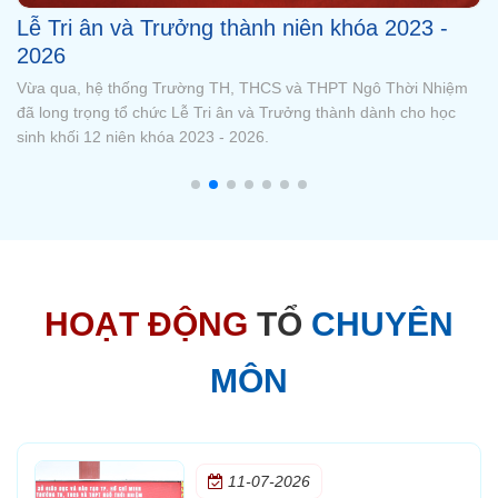
Tổng kết năm học 2025 - 2026 với nhiều dấu
ấn đáng tự hào
Buổi lễ là dịp để thầy và trò cùng nhìn lại những kết quả đã đạt
được trong năm học vừa qua, đồng thời tuyên dương, khen
thưởng các tập thể và cá nhân có thành tích xuất sắc trong học
tập, rèn luyện và các hoạt động phong trào.
HOẠT ĐỘNG
TỔ
CHUYÊN
MÔN
11-07-2026