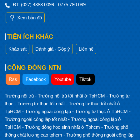
ĐT: (027) 4388 0099 - 0775 780 099
Xem bản đồ
TIỆN ÍCH KHÁC
Khảo sát
Đánh giá - Góp ý
Liên hệ
CỘNG ĐỒNG NTN
Rss
Facebook
Youtube
Tiktok
Trường nội trú
-
Trường nội trú tốt nhất ở TpHCM
-
Trường tư
thục
-
Trường tư thục tốt nhất
-
Trường tư thục tốt nhất ở
TpHCM
-
Trường ngoài công lập
-
Trường tư thục ở TpHCM
-
Trường ngoài công lập tốt nhất
-
Trường ngoài công lập ở
TpHCM
-
Trường đông học sinh nhất ở Tphcm
-
Trường phổ
thông chất lượng cao tphcm
-
Trường phổ thông ngoài công lập