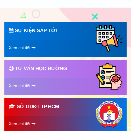
SỰ KIỆN SẮP TỚI
Xem chi tiết
TƯ VẤN HỌC ĐƯỜNG
Xem chi tiết
SỞ GDĐT TP.HCM
Xem chi tiết