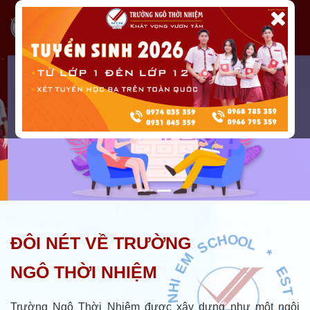
N
H
I
ĐÔI NÉT VỀ TRƯỜNG
E
M
I
O
H
S
T
NGÔ THỜI NHIỆM
C
H
O
O
G
O
N
Trường Ngô Thời Nhiệm được xây dựng như một ngôi