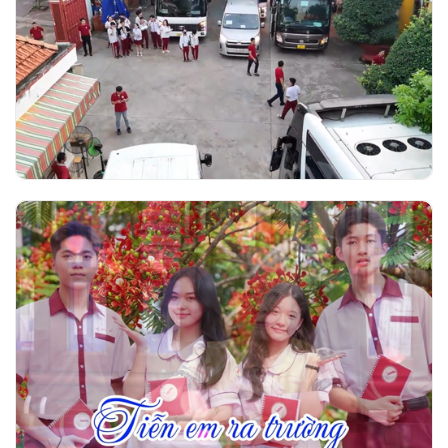
Trường Ngô Thời Nhiệm tổ chức đưa đón
học sinh khối 12 đến các hội đồng thi tốt
nghiệp THPT 2026
Video nhạc Tiễn em ra trường - Thơ Phạm
Thị Thúy Vĩnh