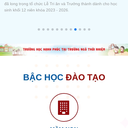
được trong năm học vừa qua, đồng thời tuyên dương, khen
thưởng các tập thể và cá nhân có thành tích xuất sắc trong học
tập, rèn luyện và các hoạt động phong trào.
BẬC HỌC
ĐÀO TẠO