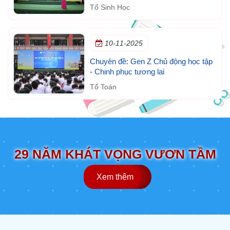
ngày thế giới phòng, chống HIV/AIDS
Tổ Sinh Học
(1/12)
10-11-2025
Chuyên đề: Gen Z Chủ động học tập
- Chinh phục tương lai
Tổ Toán
29 NĂM KHÁT VỌNG VƯƠN TẦM
Xem thêm