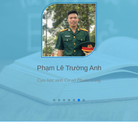
để bư
Phan Lê Tuấn Anh
Cựu học sinh Cơ sở Phước Long