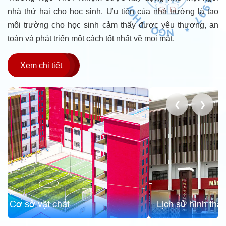
L
nhà thứ hai cho học sinh. Ưu tiên của nhà trường là tạo
*
*
7
E
môi trường cho học sinh cảm thấy được yêu thương, an
9
S
T
9
1
toàn và phát triển một cách tốt nhất về mọi mặt.
Xem chi tiết
❮
❯
Sứ mệnh - Tầm nhìn
Lịch sử hình thành và phát triển
lõi