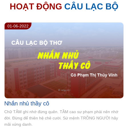
HOẠT ĐỘNG
CÂU LẠC BỘ
01-09-2021
Niềm tin tưởng của muôn vàn thế hệ
Hai mươi lăm năm - chặng đường dài. Niềm tin sư phạm chẳng
mờ phai. Ươm mầm trí tuệ gieo nhân ái. Trường Ngô Thời Nhiệm
rực nắng mai.