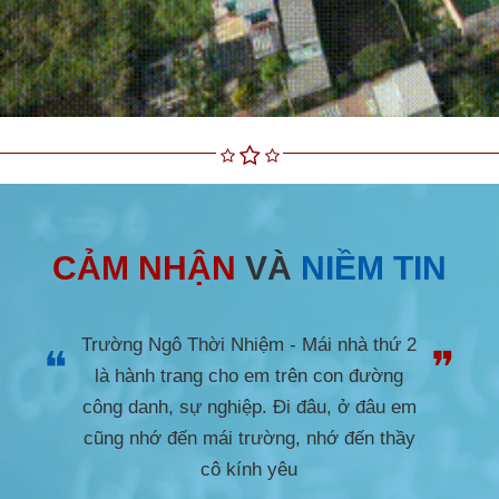
CẢM NHẬN
VÀ
NIỀM TIN
Trường Ngô Thời Nhiệm không chỉ là
❝
❞
một cái tên mà là nơi cất giữ những năm
tháng tuổi trẻ. Trong suốt những năm học
ấy, sự ân cần dạy dỗ và thương yêu của
thầy cô chính là hành trang và động lực