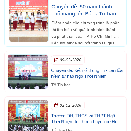
Chuyên đề: 50 năm thành
phố mang tên Bác - Tự hào
truyền thống, vững bước
Điểm nhấn của chương trình là phần
tương lai
thi tìm hiểu về quá trình hình thành
và phát triển của TP. Hồ Chí Minh.
Các đội thi đã sôi nổi tranh tài qua
Tổ Lịch Sử
những câu hỏi kiến thức về lịch sử,
văn hóa và những dấu ấn nổi bật của
09-03-2026
thành phố.
Chuyên đề: Kết nối thông tin - Lan tỏa
niềm tự hào Ngô Thời Nhiệm
Tổ Tin học
02-02-2026
Trường TiH, THCS và THPT Ngô
Thời Nhiệm tổ chức chuyên đề Hóa
học trong đời sống
Tổ Hóa Học