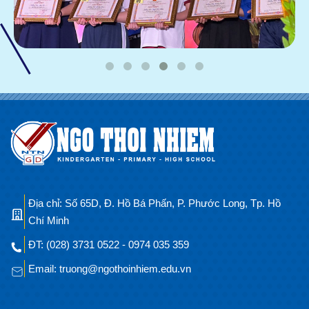
Địa chỉ: Số 65D, Đ. Hồ Bá Phấn, P. Phước Long, Tp. Hồ
Chí Minh
ĐT: (028) 3731 0522 - 0974 035 359
Email: truong@ngothoinhiem.edu.vn