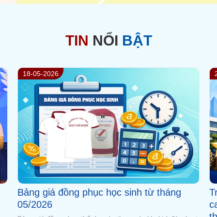
TIN
NỔI
BẬT
24-04-2026
Trường Ngô Thời Nhiệm đạt thành tích
X
cao trong kì thi học sinh giỏi olympic
k
thành phố