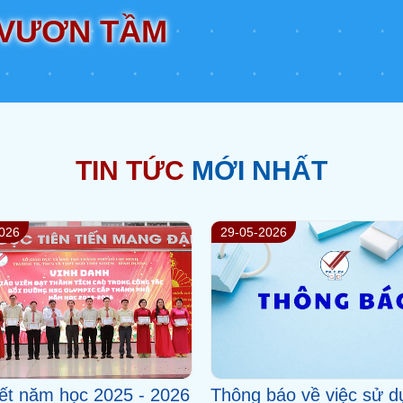
 VƯƠN TẦM
TIN TỨC
MỚI NHẤT
026
13-06-2026
g TH, THCS và THPT
Hướng dẫn tra cứu, the