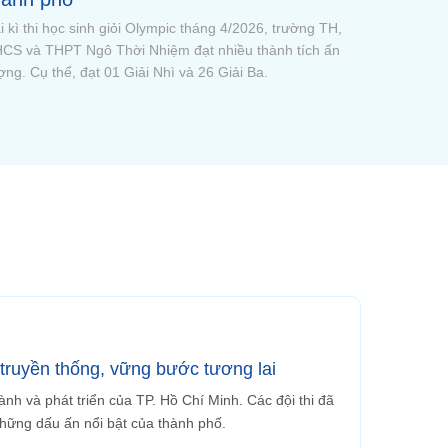
u những màn tranh tài gay cấn và đầy kịch tính, chúng
 đã chính thức tìm ra 2 gương mặt xuất sắc tiếp theo góp
t trong vòng Chung kết của Olympia cấp trường mùa 3
truyền thống, vững bước tương lai
ành và phát triển của TP. Hồ Chí Minh. Các đội thi đã
 những dấu ấn nổi bật của thành phố.