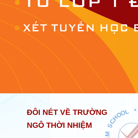
S
M
ĐÔI NÉT VỀ TRƯỜNG
E
I
H
N
NGÔ THỜI NHIỆM
I
O