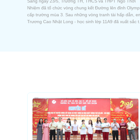
ô Thời
Bảng giá đồng phục thể dục, áo thun, váy khaki (nữ), sho
h Olympia
khaki (nam) cho khối tiểu học; đồng phục thể dục, áo sơ
p dẫn, em
nam/nữ, váy nữ, quần tây nam, giày nam/nữ cho khối tr
ất sắc trở
học và balo của học sinh áp dụng từ tháng 05/2026