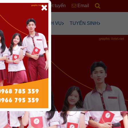
RSS
Xét tuyển
Email
›
›
›
›
ÊN
HỌC SINH
DỊCH VỤ
TUYỂN SINH
›
›
›
›
›
ng
›
n Chơi