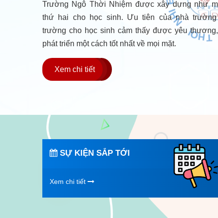
Trường Ngô Thời Nhiệm được xây dựng như mộ
H
T
thứ hai cho học sinh. Ưu tiên của nhà trường
O
G
trường cho học sinh cảm thấy được yêu thương,
N
*
phát triển một cách tốt nhất về mọi mặt.
Xem chi tiết
gười sáng lập
Cơ sở vật chất
SỰ KIỆN SẮP TỚI
Xem chi tiết