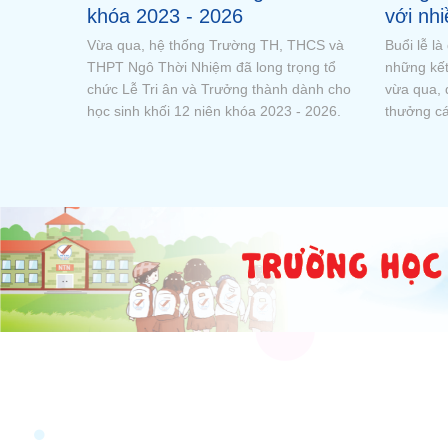
cho học sinh lớp 12 đã tốt
Ngô Th
nghiệp THPT năm 2026
khen 
Thông báo về việc trả hồ sơ cho học sinh
Trường T
lớp 12 đã tốt nghiệp THPT năm 2026
Nhiệm vin
Sở Giáo d
Minh trao
tích xuất 
Thành ph
2026.