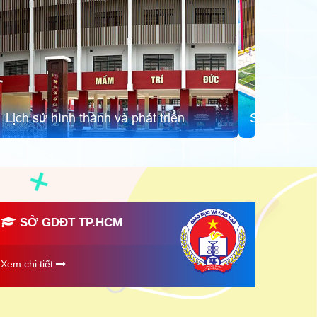
Sứ mệnh - Tầm nhìn - Giá trị cốt lõi
SỞ GDĐT TP.HCM
Xem chi tiết