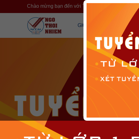
Chào mừng bạn đến với Trường Ngô Thời Nhiệm
›
GIỚI THIỆU
CÔNG KHA
Tổng Quan Về Trường
Công Khai T
Cơ Sở Vật Chất
Công Khai 
Đội Ngũ Nhân Sự
Cải Cách H
Tổ Chức Đoàn Thể