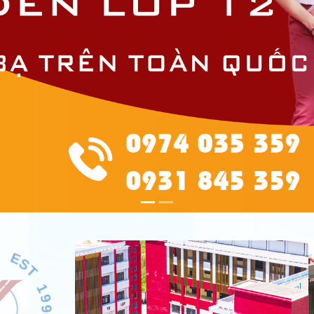
C
H
O
O
L
*
E