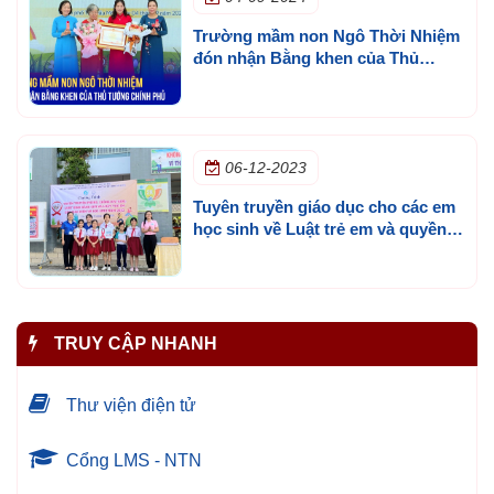
Trường mầm non Ngô Thời Nhiệm
đón nhận Bằng khen của Thủ
tướng Chính phủ
06-12-2023
Tuyên truyền giáo dục cho các em
học sinh về Luật trẻ em và quyền
trẻ em
TRUY CẬP NHANH
Thư viện điện tử
Cổng LMS - NTN