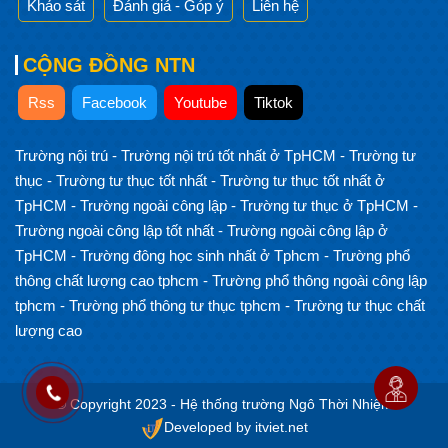
Khảo sát
Đánh giá - Góp ý
Liên hệ
CỘNG ĐỒNG NTN
Rss
Facebook
Youtube
Tiktok
Trường nội trú
-
Trường nội trú tốt nhất ở TpHCM
-
Trường tư
thục
-
Trường tư thục tốt nhất
-
Trường tư thục tốt nhất ở
TpHCM
-
Trường ngoài công lập
-
Trường tư thục ở TpHCM
-
Trường ngoài công lập tốt nhất
-
Trường ngoài công lập ở
TpHCM
-
Trường đông học sinh nhất ở Tphcm
-
Trường phổ
thông chất lượng cao tphcm
-
Trường phổ thông ngoài công lập
tphcm
-
Trường phổ thông tư thục tphcm
-
Trường tư thục chất
lượng cao
© Copyright 2023 - Hệ thống trường Ngô Thời Nhiệm
Developed by itviet.net