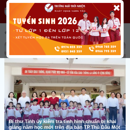
/
Tin tức
/
Báo chí nói về trường
Bí thư Tỉnh ủy kiểm tra tình hình chuẩn bị khai
giảng năm học mới trên địa bàn TP.Thủ Dầu Một