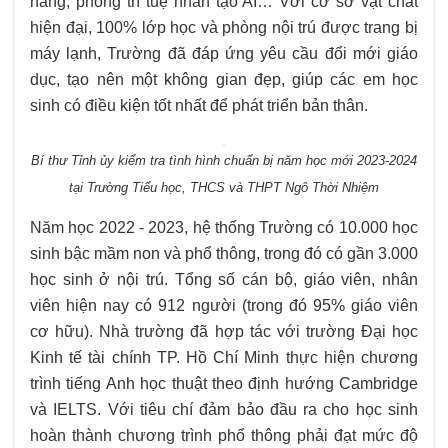
năng, phòng trí tuệ nhân tạo AI… Với cơ sở vật chất
hiện đại, 100% lớp học và phòng nội trú được trang bị
máy lạnh, Trường đã đáp ứng yêu cầu đổi mới giáo
dục, tạo nên một không gian đẹp, giúp các em học
sinh có điều kiện tốt nhất để phát triển bản thân.
Bí thư Tỉnh ủy kiểm tra tình hình chuẩn bị năm học mới 2023-2024
tại Trường Tiểu học, THCS và THPT Ngô Thời Nhiệm
Năm học 2022 - 2023, hệ thống Trường có 10.000 học
sinh bậc mầm non và phổ thông, trong đó có gần 3.000
học sinh ở nội trú. Tổng số cán bộ, giáo viên, nhân
viên hiện nay có 912 người (trong đó 95% giáo viên
cơ hữu). Nhà trường đã hợp tác với trường Đại học
Kinh tế tài chính TP. Hồ Chí Minh thực hiện chương
trình tiếng Anh học thuật theo định hướng Cambridge
và IELTS. Với tiêu chí đảm bảo đầu ra cho học sinh
hoàn thành chương trình phổ thông phải đạt mức độ