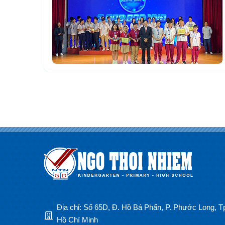
Địa chỉ: Số 65D, Đ. Hồ Bá Phấn, P. Phước Long, T
Hồ Chí Minh