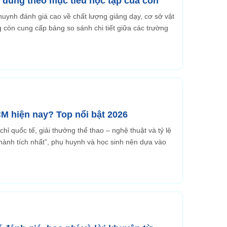
đúng theo mục tiêu học tập của con
uynh đánh giá cao về chất lượng giảng dạy, cơ sở vật
ng còn cung cấp bảng so sánh chi tiết giữa các trường
CM hiện nay? Top nổi bật 2026
hỉ quốc tế, giải thưởng thể thao – nghệ thuật và tỷ lệ
 thành tích nhất”, phụ huynh và học sinh nên dựa vào