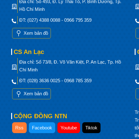
Địa chỉ: Số 493, Đ. Lý Thái Tổ, P. Bình Dương, Tp.
Hồ Chí Minh
ĐT: (027) 4388 0088 - 0966 795 359
Xem bản đồ
CS An Lạc
Địa chỉ: Số 73/8, Đ. Võ Văn Kiệt, P. An Lạc, Tp. Hồ
Chí Minh
ĐT: (028) 3636 0025 - 0968 785 359
Xem bản đồ
Tr
CỘNG ĐỒNG NTN
T
Rss
Facebook
Youtube
Tiktok
t
t