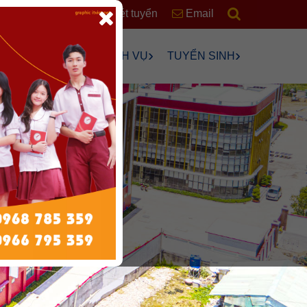
RSS
Xét tuyển
Email
›
›
›
›
ÊN
HỌC SINH
DỊCH VỤ
TUYỂN SINH
›
›
›
›
›
ng
›
n Chơi