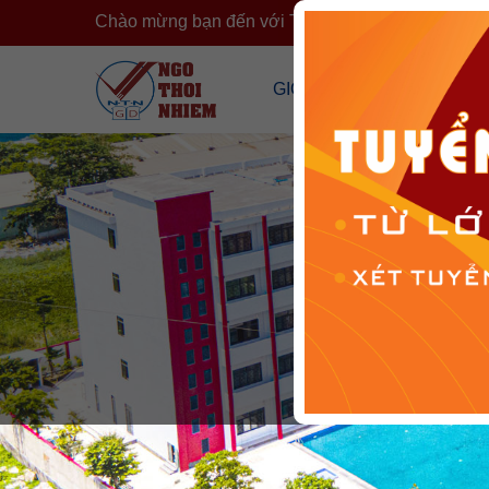
Chào mừng bạn đến với Trường Ngô Thời Nhiệm
›
GIỚI THIỆU
CÔNG KHA
Tổng Quan Về Trường
Công Khai T
Cơ Sở Vật Chất
Công Khai 
Đội Ngũ Nhân Sự
Cải Cách H
Tổ Chức Đoàn Thể