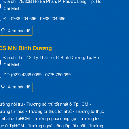
Địa chỉ: 78/30B Hồ Bá Phấn, P. Phước Long, Tp. Hồ
Chí Minh
ĐT: 0938 204 666 - 0938 204 666
Xem bản đồ
CS MN Bình Dương
Địa chỉ: Lô L12, Lý Thái Tổ, P. Bình Dương, Tp. Hồ
Chí Minh
ĐT: (027) 4388 0099 - 0775 780 099
Xem bản đồ
ường nội trú
-
Trường nội trú tốt nhất ở TpHCM
-
rường tư thục
-
Trường tư thục tốt nhất
-
Trường tư thục
ốt nhất ở TpHCM
-
Trường ngoài công lập
-
Trường tư
hục ở TpHCM
-
Trường ngoài công lập tốt nhất
-
Trường