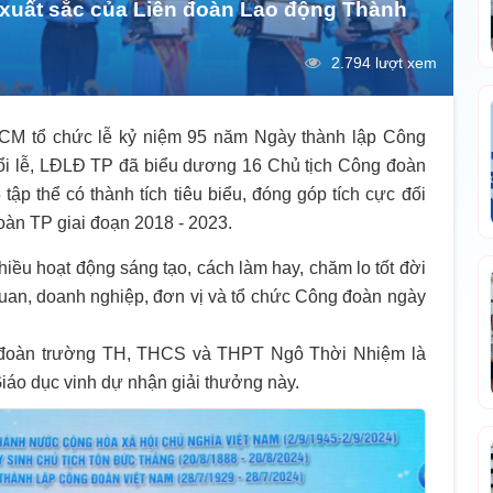
 xuất sắc của Liên đoàn Lao động Thành
2.794 lượt xem
CM tổ chức lễ kỷ niệm 95 năm Ngày thành lập Công
uổi lễ, LĐLĐ TP đã biểu dương 16 Chủ tịch Công đoàn
p thể có thành tích tiêu biểu, đóng góp tích cực đối
àn TP giai đoạn 2018 - 2023.
hiều hoạt động sáng tạo, cách làm hay, chăm lo tốt đời
uan, doanh nghiệp, đơn vị và tổ chức Công đoàn ngày
 đoàn trường TH, THCS và THPT Ngô Thời Nhiệm là
áo dục vinh dự nhận giải thưởng này.