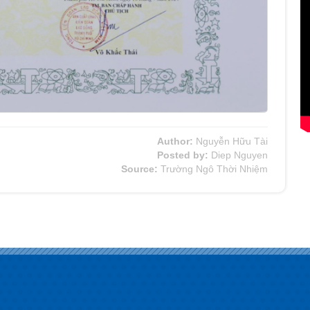
Author:
Nguyễn Hữu Tài
Posted by:
Diep Nguyen
Source:
Trường Ngô Thời Nhiệm