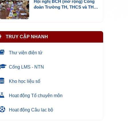
Hội nghị BCH (mở rộng) Công
đoàn Trường TH, THCS và THPT
Ngô Thời Nhiệm lần I, nhiệm kỳ
2023 - 2028
TRUY CẬP NHANH
Thư viện điện tử
Cổng LMS - NTN
Kho học liệu số
Hoạt động Tổ chuyên môn
Hoạt động Câu lạc bộ