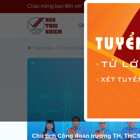
Chào mừng bạn đến với Trường Ngô Thời Nhiệm
›
GIỚI THIỆU
CÔNG KHA
Tổng Quan Về Trường
Công Khai T
/
Giới thiệu
/
Tổ chức Đoàn thể
/
Công đoàn cơ sở
Cơ Sở Vật Chất
Công Khai 
Đội Ngũ Nhân Sự
Cải Cách H
Tổ Chức Đoàn Thể
Chủ tịch Công đoàn trường TH, THC