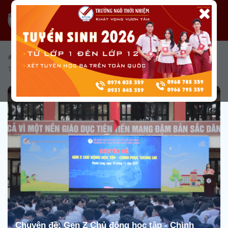
/
Giáo dục
/
Giáo dục kiến thức
/
Hoạt động Tổ chuyên môn
/
Tổ Toán
Chuyên đề: Gen Z Chủ động học tập - Chinh