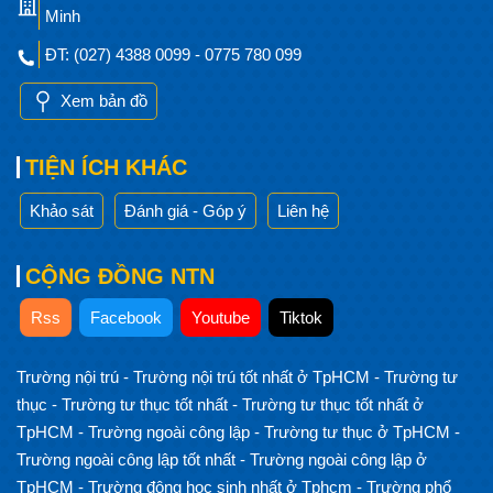
Minh
ĐT: (027) 4388 0099 - 0775 780 099
Xem bản đồ
TIỆN ÍCH KHÁC
Khảo sát
Đánh giá - Góp ý
Liên hệ
CỘNG ĐỒNG NTN
Rss
Facebook
Youtube
Tiktok
Trường nội trú
-
Trường nội trú tốt nhất ở TpHCM
-
Trường tư
thục
-
Trường tư thục tốt nhất
-
Trường tư thục tốt nhất ở
TpHCM
-
Trường ngoài công lập
-
Trường tư thục ở TpHCM
-
Trường ngoài công lập tốt nhất
-
Trường ngoài công lập ở
TpHCM
-
Trường đông học sinh nhất ở Tphcm
-
Trường phổ