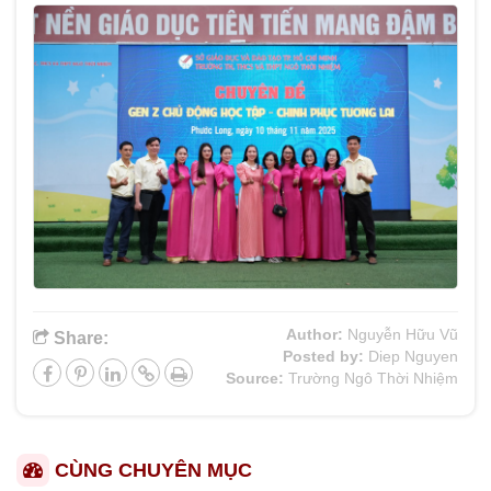
Author:
Nguyễn Hữu Vũ
Share:
Posted by:
Diep Nguyen
Source:
Trường Ngô Thời Nhiệm
CÙNG CHUYÊN MỤC