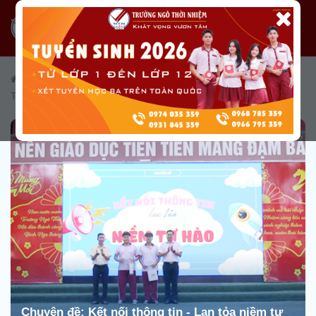
/
Giáo dục
/
Giáo dục kiến thức
/
Hoạt động Tổ chuyên môn
/
Tổ Tin học
Chuyên đề: Kết nối thông tin - Lan tỏa niềm tự