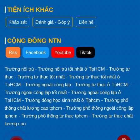
TIỆN ÍCH KHÁC
Khảo sát
Đánh giá - Góp ý
Liên hệ
CỘNG ĐỒNG NTN
Rss
Facebook
Youtube
Tiktok
Trường nội trú
-
Trường nội trú tốt nhất ở TpHCM
-
Trường tư
thục
-
Trường tư thục tốt nhất
-
Trường tư thục tốt nhất ở
TpHCM
-
Trường ngoài công lập
-
Trường tư thục ở TpHCM
-
Trường ngoài công lập tốt nhất
-
Trường ngoài công lập ở
TpHCM
-
Trường đông học sinh nhất ở Tphcm
-
Trường phổ
thông chất lượng cao tphcm
-
Trường phổ thông ngoài công lập
tphcm
-
Trường phổ thông tư thục tphcm
-
Trường tư thục chất
lượng cao