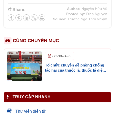
Author:
Nguyễn Hữu Vũ
Share:
Posted by:
Diep Nguyen
Source:
Trường Ngô Thời Nhiệm
CÙNG CHUYÊN MỤC
08-09-2025
Tổ chức chuyên đề phòng chống
tác hại của thuốc lá, thuốc lá điện
tử, thuốc lá nung nóng
TRUY CẬP NHANH
Thư viện điện tử