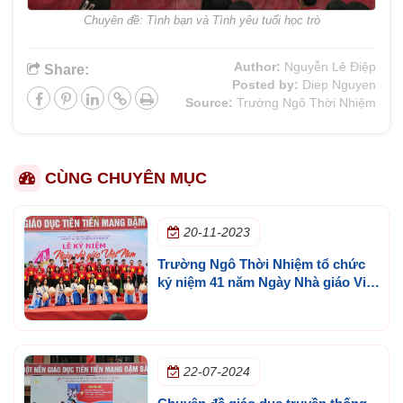
Chuyên đề: Tình bạn và Tình yêu tuổi học trò
Author:
Nguyễn Lê Điệp
Share:
Posted by:
Diep Nguyen
Source:
Trường Ngô Thời Nhiệm
CÙNG CHUYÊN MỤC
20-11-2023
Trường Ngô Thời Nhiệm tổ chức
kỷ niệm 41 năm Ngày Nhà giáo Việt
Nam 20-11
22-07-2024