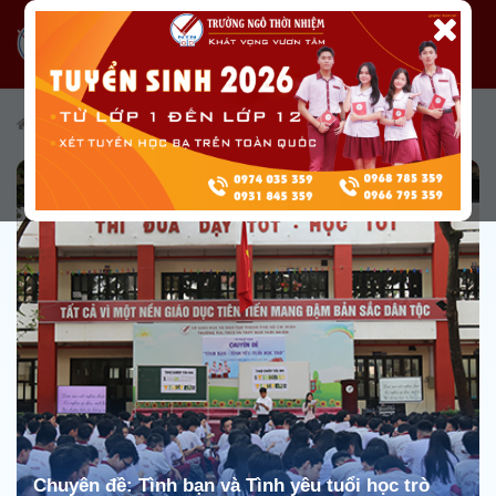
/
Tin tức
/
Tin tức từ Nhà trường
/
Tin hoạt động phong trào
Chuyên đề: Tình bạn và Tình yêu tuổi học trò