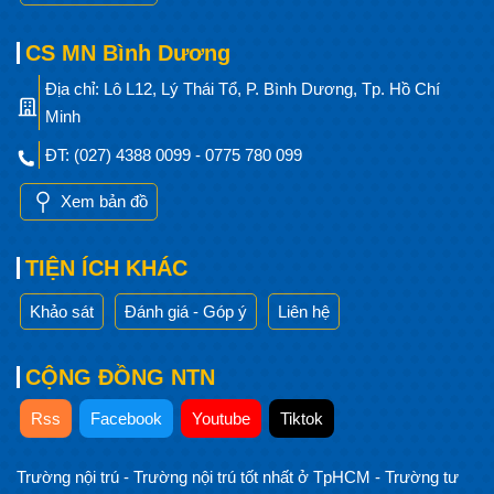
CS MN Bình Dương
Địa chỉ: Lô L12, Lý Thái Tổ, P. Bình Dương, Tp. Hồ Chí
Minh
ĐT: (027) 4388 0099 - 0775 780 099
Xem bản đồ
TIỆN ÍCH KHÁC
Khảo sát
Đánh giá - Góp ý
Liên hệ
CỘNG ĐỒNG NTN
Rss
Facebook
Youtube
Tiktok
Trường nội trú
-
Trường nội trú tốt nhất ở TpHCM
-
Trường tư