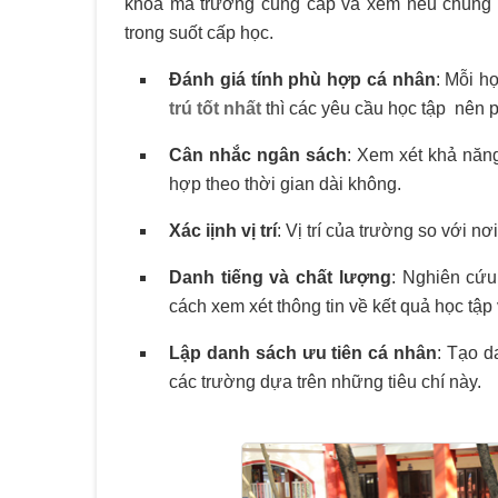
khóa mà trường cung cấp và xem nếu chúng 
trong suốt cấp học.
Đánh giá tính phù hợp cá nhân
: Mỗi h
trú tốt nhất
thì các yêu cầu học tập 
Cân nhắc ngân sách
: Xem xét khả năng
hợp theo thời gian dài không.
Xác iịnh vị trí
: Vị trí của trường so với n
Danh tiếng và chất lượng
: Nghiên cứu
cách xem xét thông tin về kết quả học tập 
Lập danh sách ưu tiên cá nhân
: Tạo d
các trường dựa trên những tiêu chí này.