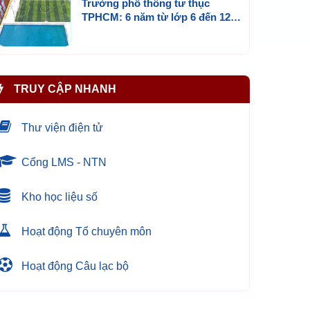
Trường phổ thông tư thục
TPHCM: 6 năm từ lớp 6 đến 12
và những điều cha mẹ chỉ hiểu
sau này
TRUY CẬP NHANH
Thư viện điện tử
Cổng LMS - NTN
Kho học liệu số
Hoạt động Tổ chuyên môn
Hoạt động Câu lạc bộ