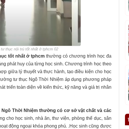
 tư thục nội trú tốt nhất ở tphcm 02
ục tốt nhất ở tphcm
thường có chương trình học đa
ng phát huy của từng học sinh. Chương trình học theo
 hợp giữa lý thuyết và thực hành, tạo điều kiện cho học
. Trường tư thục Ngô Thời Nhiệm áp dụng phương pháp
át triển toàn diện về kiến thức, kỹ năng và giá trị nhân
g Ngô Thời Nhiệm thường có cơ sở vật chất và các
êng cho học sinh, nhà ăn, thư viện, phòng thể dục, sân
hoạt động ngoại khóa phong phú. .Học sinh cũng được