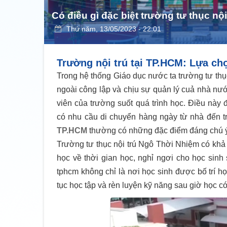
Có điều gì đặc biệt trường tư thục nộ
Thứ năm, 13/05/2023 - 22:01
Trường nội trú tại TP.HCM: Lựa ch
Trong hệ thống Giáo dục nước ta trường tư thục
ngoài công lập và chịu sự quản lý cuả nhà nướ
viên của trường suốt quá trình học. Điều này
có nhu cầu di chuyển hàng ngày từ nhà đến 
TP.HCM
thường có những đặc điểm đáng chú ý
Trường tư thục nội trú Ngô Thời Nhiệm có khả
học về thời gian học, nghỉ ngơi cho học sinh 
tphcm không chỉ là nơi học sinh được bố trí h
tục học tập và rèn luyện kỹ năng sau giờ học c