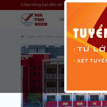
Chào mừng bạn đến với Trường Ngô Thời Nhiệm
›
GIỚI THIỆU
CÔNG KHA
Tổng Quan Về Trường
Công Khai T
/
Tuyển sinh
/
Cẩm nang tuyển sinh
Cơ Sở Vật Chất
Công Khai 
Đội Ngũ Nhân Sự
Cải Cách H
Tổ Chức Đoàn Thể