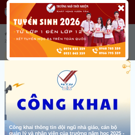
/
Công khai
/
Công khai TP. Hồ Chí Minh
/
Năm học 2025 -
2026
Công khai thông tin đội ngũ nhà giáo, cán bộ
quản lý và nhân viên của trường năm học 2025 -