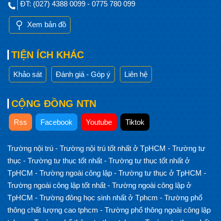
ĐT: (027) 4388 0099 - 0775 780 099
Xem bản đồ
TIỆN ÍCH KHÁC
Khảo sát
Đánh giá - Góp ý
Liên hệ
CỘNG ĐỒNG NTN
Rss
Facebook
Youtube
Tiktok
Trường nội trú
-
Trường nội trú tốt nhất ở TpHCM
-
Trường tư
thục
-
Trường tư thục tốt nhất
-
Trường tư thục tốt nhất ở
TpHCM
-
Trường ngoài công lập
-
Trường tư thục ở TpHCM
-
Trường ngoài công lập tốt nhất
-
Trường ngoài công lập ở
TpHCM
-
Trường đông học sinh nhất ở Tphcm
-
Trường phổ
thông chất lượng cao tphcm
-
Trường phổ thông ngoài công lập