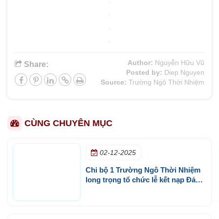
Author:
Nguyễn Hữu Vũ
Share:
Posted by:
Diep Nguyen
Source:
Trường Ngô Thời Nhiệm
CÙNG CHUYÊN MỤC
02-12-2025
Chi bộ 1 Trường Ngô Thời Nhiệm
long trọng tổ chức lễ kết nạp Đảng
cho cô Nguyễn Thị Ngọc Thúy -
Giáo viên Tin học và thầy Phan
Minh Thành - Giáo viên Mĩ thuật