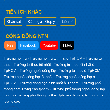
TIỆN ÍCH KHÁC
Khảo sát
Đánh giá - Góp ý
Liên hệ
CỘNG ĐỒNG NTN
Rss
Facebook
Youtube
Tiktok
Trường nội trú
-
Trường nội trú tốt nhất ở TpHCM
-
Trường tư
thục
-
Trường tư thục tốt nhất
-
Trường tư thục tốt nhất ở
TpHCM
-
Trường ngoài công lập
-
Trường tư thục ở TpHCM
-
Trường ngoài công lập tốt nhất
-
Trường ngoài công lập ở
TpHCM
-
Trường đông học sinh nhất ở Tphcm
-
Trường phổ
thông chất lượng cao tphcm
-
Trường phổ thông ngoài công lập
tphcm
-
Trường phổ thông tư thục tphcm
-
Trường tư thục chất
lượng cao