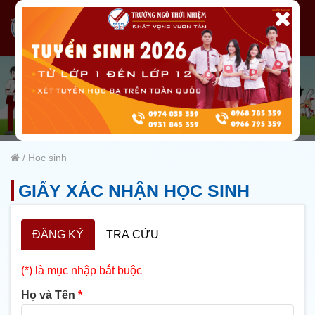
/
Học sinh
GIẤY XÁC NHẬN HỌC SINH
ĐĂNG KÝ
TRA CỨU
(*) là mục nhập bắt buộc
Họ và Tên
*