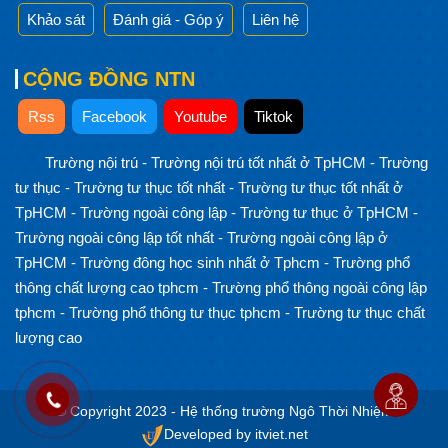
Khảo sát
Đánh giá - Góp ý
Liên hệ
CỘNG ĐỒNG NTN
Rss
Facebook
Youtube
Tiktok
Trường nội trú
-
Trường nội trú tốt nhất ở TpHCM
-
Trường
tư thục
-
Trường tư thục tốt nhất
-
Trường tư thục tốt nhất ở
TpHCM
-
Trường ngoài công lập
-
Trường tư thục ở TpHCM
-
Trường ngoài công lập tốt nhất
-
Trường ngoài công lập ở
TpHCM
-
Trường đông học sinh nhất ở Tphcm
-
Trường phổ
thông chất lượng cao tphcm
-
Trường phổ thông ngoài công lập
tphcm
-
Trường phổ thông tư thục tphcm
-
Trường tư thục chất
lượng cao
© Copyright 2023 - Hệ thống trường Ngô Thời Nhiệm
Developed by itviet.net