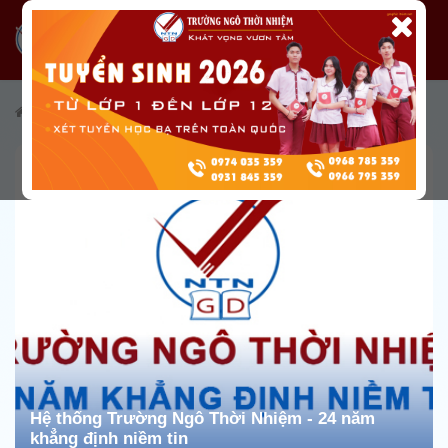
/
Tài nguyên
/
Truyền thông
/
Video giới thiệu trường
Hệ thống Trường Ngô Thời Nhiệm - 24 năm
khẳng định niềm tin