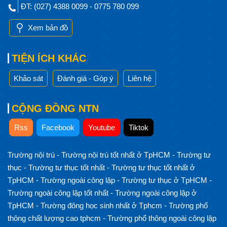
ĐT: (027) 4388 0099 - 0775 780 099
Xem bản đồ
TIỆN ÍCH KHÁC
Khảo sát
Đánh giá - Góp ý
Liên hệ
CỘNG ĐỒNG NTN
Rss
Facebook
Youtube
Tiktok
Trường nội trú
-
Trường nội trú tốt nhất ở TpHCM
-
Trường tư
thục
-
Trường tư thục tốt nhất
-
Trường tư thục tốt nhất ở
TpHCM
-
Trường ngoài công lập
-
Trường tư thục ở TpHCM
-
Trường ngoài công lập tốt nhất
-
Trường ngoài công lập ở
TpHCM
-
Trường đông học sinh nhất ở Tphcm
-
Trường phổ
thông chất lượng cao tphcm
-
Trường phổ thông ngoài công lập