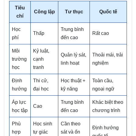
Tiêu
Công lập
Tư thục
Quốc tế
chí
Học
Trung bình
Thấp
Rất cao
phí
đến cao
Môi
Kỷ luật,
Quản lý sát,
Thoải mái, trải
trường
cạnh
linh hoạt
nghiệm
học
tranh
Định
Thi cử,
Học thuật +
Toàn cầu,
hướng
đại học
kỹ năng
ngoại ngữ
Áp lực
Trung bình
Khác biệt theo
Cao
học tập
đến cao
chương trình
Phù
Học sinh
Cần theo
Định hướng
hợp
tự giác
sát và ổn
quốc tế