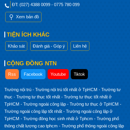
ĐT: (027) 4388 0099 - 0775 780 099
Xem bản đồ
TIỆN ÍCH KHÁC
Khảo sát
Đánh giá - Góp ý
Liên hệ
CỘNG ĐỒNG NTN
Rss
Facebook
Youtube
Tiktok
Trường nội trú
-
Trường nội trú tốt nhất ở TpHCM
-
Trường tư
thục
-
Trường tư thục tốt nhất
-
Trường tư thục tốt nhất ở
TpHCM
-
Trường ngoài công lập
-
Trường tư thục ở TpHCM
-
Trường ngoài công lập tốt nhất
-
Trường ngoài công lập ở
TpHCM
-
Trường đông học sinh nhất ở Tphcm
-
Trường phổ
thông chất lượng cao tphcm
-
Trường phổ thông ngoài công lập