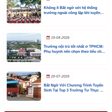
Không ít Bất ngờ với hệ thống
trường ngoài công lập khi tuyển
sinh nội trú các cấp tốt nhất
19-04-2026
Trường nội trú tốt nhất ở TPHCM:
Phụ huynh nên chọn theo tiêu chí
nào để tránh quyết định sai?
20-07-2025
Bất Ngờ Với Chương Trình Tuyển
Sinh Tại Top 3 Trường Tư Thục Tốt
Nhất Ở TPHCM