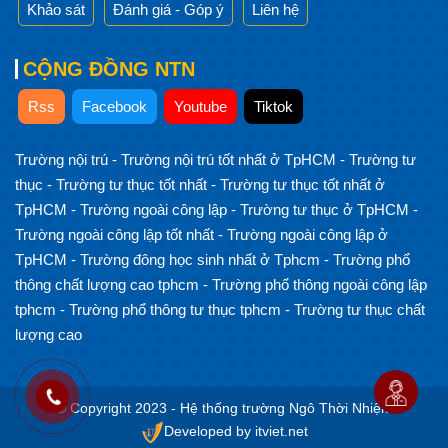
Khảo sát
Đánh giá - Góp ý
Liên hệ
CỘNG ĐỒNG NTN
Rss
Facebook
Youtube
Tiktok
Trường nội trú
-
Trường nội trú tốt nhất ở TpHCM
-
Trường tư
thục
-
Trường tư thục tốt nhất
-
Trường tư thục tốt nhất ở
TpHCM
-
Trường ngoài công lập
-
Trường tư thục ở TpHCM
-
Trường ngoài công lập tốt nhất
-
Trường ngoài công lập ở
TpHCM
-
Trường đông học sinh nhất ở Tphcm
-
Trường phổ
thông chất lượng cao tphcm
-
Trường phổ thông ngoài công lập
tphcm
-
Trường phổ thông tư thục tphcm
-
Trường tư thục chất
lượng cao
© Copyright 2023 - Hệ thống trường Ngô Thời Nhiệm
Developed by itviet.net