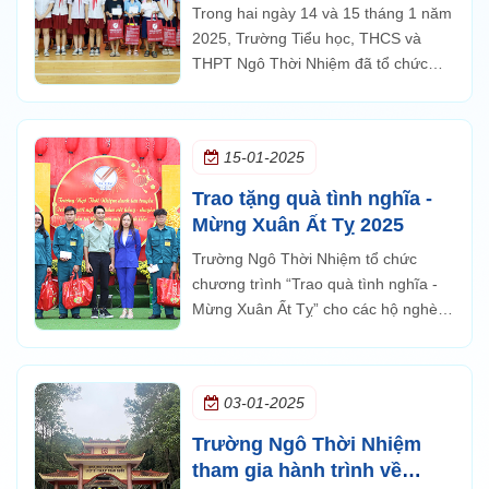
khăn
Trong hai ngày 14 và 15 tháng 1 năm
2025, Trường Tiểu học, THCS và
THPT Ngô Thời Nhiệm đã tổ chức
chương trình “Tết Làm Điều Thiện”
năm học 2024-2025 nhằm hỗ trợ các
hoàn cảnh khó khăn.
15-01-2025
Trao tặng quà tình nghĩa -
Mừng Xuân Ất Tỵ 2025
Trường Ngô Thời Nhiệm tổ chức
chương trình “Trao quà tình nghĩa -
Mừng Xuân Ất Tỵ” cho các hộ nghèo,
cận nghèo và lực lượng dân quân,
dân phòng, bảo vệ các chốt khu phố
trên địa bàn phường TP. Thủ Đức.
03-01-2025
Trường Ngô Thời Nhiệm
tham gia hành trình về