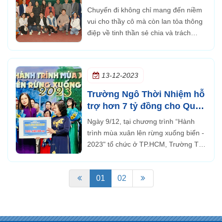
nghĩa
Chuyến đi không chỉ mang đến niềm
vui cho thầy cô mà còn lan tỏa thông
điệp về tinh thần sẻ chia và trách
nhiệm cộng đồng. Những đóng góp
này chắc chắn sẽ giúp các em học
sinh có điều kiện học tập tốt hơn,...
13-12-2023
Trường Ngô Thời Nhiệm hỗ
trợ hơn 7 tỷ đồng cho Quỹ
học bổng Vừ A Dính
Ngày 9/12, tại chương trình “Hành
trình mùa xuân lên rừng xuống biển -
2023" tổ chức ở TP.HCM, Trường TH,
THCS và THPT Ngô Thời Nhiệm đã
hỗ trợ hơn 7 tỷ đồng cho Quỹ học
01
02
bổng Vừ A Dính.