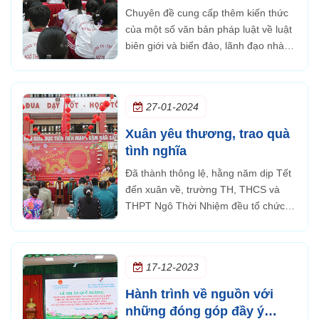
hương”
Chuyên đề cung cấp thêm kiến thức
của một số văn bản pháp luật về luật
biên giới và biển đảo, lãnh đạo nhà
trường cũng chia sẻ trải nghiệm thực
tế khi đến thăm quần đảo Trường Sa
trong chuyến hải trình bằng video và
27-01-2024
thuyết trình...
Xuân yêu thương, trao quà
tình nghĩa
Đã thành thông lệ, hằng năm dịp Tết
đến xuân về, trường TH, THCS và
THPT Ngô Thời Nhiệm đều tổ chức
các hoạt động trao tặng quà Tết cho
những người có hoàn cảnh khó khăn
trên địa bàn phường Phước Long A,
17-12-2023
TP. Thủ Đức.
Hành trình về nguồn với
những đóng góp đầy ý