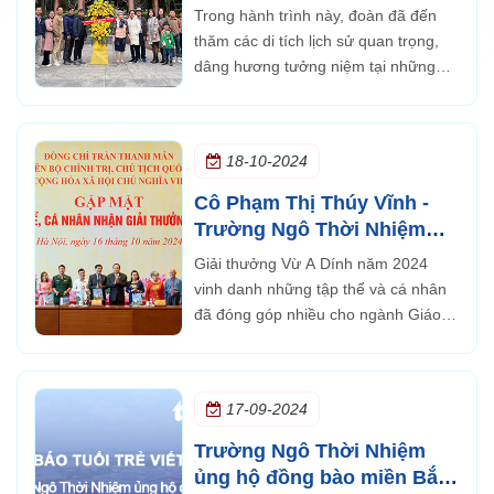
nguồn năm 2025
Trong hành trình này, đoàn đã đến
thăm các di tích lịch sử quan trọng,
dâng hương tưởng niệm tại những
địa danh ghi dấu chiến công hào
hùng của dân tộc.
18-10-2024
Cô Phạm Thị Thúy Vĩnh -
Trường Ngô Thời Nhiệm
Vinh dự nhận giải thưởng
Giải thưởng Vừ A Dính năm 2024
Vừ A Dính năm 2024
vinh danh những tập thể và cá nhân
đã đóng góp nhiều cho ngành Giáo
dục, góp phần đào tạo nguồn nhân
lực cho vùng miền núi và hải đảo. Tất
cả sự đóng góp đó đều xuất phát từ
17-09-2024
những tấm lòng dành cho miền núi và
hải đảo..
Trường Ngô Thời Nhiệm
ủng hộ đồng bào miền Bắc