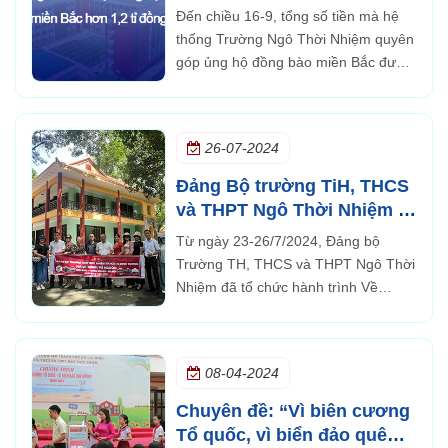
hơn 1,2 tỉ đồng
Đến chiều 16-9, tổng số tiền mà hệ
thống Trường Ngô Thời Nhiệm quyên
góp ủng hộ đồng bào miền Bắc được
là 1.221.880.000 đồng.
26-07-2024
Đảng Bộ trường TiH, THCS
và THPT Ngô Thời Nhiệm tổ
chức hành trình về nguồn
Từ ngày 23-26/7/2024, Đảng bộ
Trường TH, THCS và THPT Ngô Thời
Nhiệm đã tổ chức hành trình Về
nguồn qua các tỉnh Điện Biên –
Tuyên Quang – Hà Nội.
08-04-2024
Chuyên đề: “Vì biên cương
Tổ quốc, vì biển đảo quê