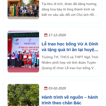
Sa Thân Yêu thăm khu di
Tại khu di tích, đoàn đã dâng hương,
tích Hồ Chí Minh tại Udon
dâng hoa bày tỏ lòng thành kính và
Thani
biết ơn sâu sắc đối với Chủ tịch Hồ
Chí Minh.
17-12-2020
Lễ trao học bổng Vừ A Dính
và tặng quà tri ân tại huyện
Sơn Dương, Tuyên Quang
Trường TH, THCS và THPT Ngô Thời
Nhiệm phối hợp với tỉnh đoàn Tuyên
Quang tổ chức Lễ trao học bổng Vừ
A Dính tại huyện Sơn Dương, tỉnh
Tuyên Quang trong không khí trang
trọng và ấm áp.
03-02-2020
Hành trình về nguồn – hành
trình theo chân Bác