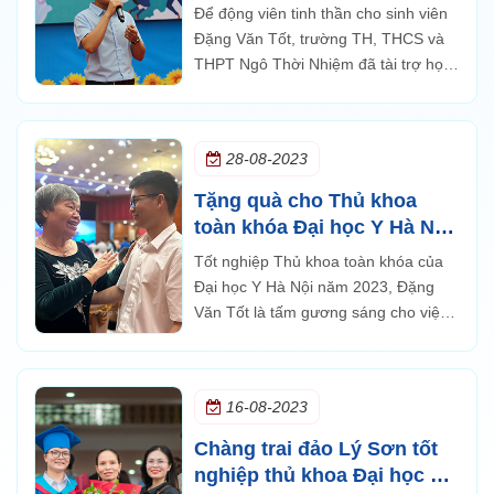
Đặng Văn Tốt
Để động viên tinh thần cho sinh viên
Đặng Văn Tốt, trường TH, THCS và
THPT Ngô Thời Nhiệm đã tài trợ học
bổng cho Đặng Văn Tốt để tiếp tục
theo học bác sỹ nội trú tại Đại học Y
Hà Nội.
28-08-2023
Tặng quà cho Thủ khoa
toàn khóa Đại học Y Hà Nội
Đặng Văn Tốt
Tốt nghiệp Thủ khoa toàn khóa của
Đại học Y Hà Nội năm 2023, Đặng
Văn Tốt là tấm gương sáng cho việc
nổ lực vượt qua khó khăn trong học
tập và cuộc sống.
16-08-2023
Chàng trai đảo Lý Sơn tốt
nghiệp thủ khoa Đại học Y