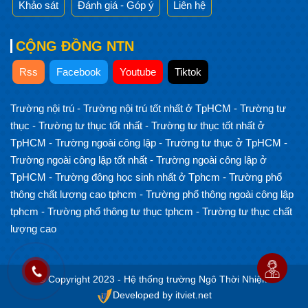
Khảo sát
Đánh giá - Góp ý
Liên hệ
CỘNG ĐỒNG NTN
Rss
Facebook
Youtube
Tiktok
Trường nội trú
-
Trường nội trú tốt nhất ở TpHCM
-
Trường tư
thục
-
Trường tư thục tốt nhất
-
Trường tư thục tốt nhất ở
TpHCM
-
Trường ngoài công lập
-
Trường tư thục ở TpHCM
-
Trường ngoài công lập tốt nhất
-
Trường ngoài công lập ở
TpHCM
-
Trường đông học sinh nhất ở Tphcm
-
Trường phổ
thông chất lượng cao tphcm
-
Trường phổ thông ngoài công lập
tphcm
-
Trường phổ thông tư thục tphcm
-
Trường tư thục chất
lượng cao
© Copyright 2023 - Hệ thống trường Ngô Thời Nhiệm
Developed by itviet.net