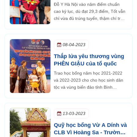
Hà Nội
Đỗ Y Hà Nội vào năm điểm chuẩn
cao kỷ lục, dù đạt 29,3 điểm, Tốt vẫn
chỉ vừa đủ trúng tuyển, thậm chí trượt
nguyện vọng 1 vào trường Đại học Y
Dược TP HCM do không đạt tiêu chí
phụ 9 điểm Tiếng Anh.
08-04-2023
Thắp lửa yêu thương vùng
PHÊN GIẬU của tổ quốc
Trao học bổng năm học 2021-2022
và 2022-2023 cho cho học sinh dân
tộc và vùng biển đảo tỉnh Bình
Thuận.
13-03-2023
Quỹ học bổng Vừ A Dính và
CLB Vì Hoàng Sa - Trường