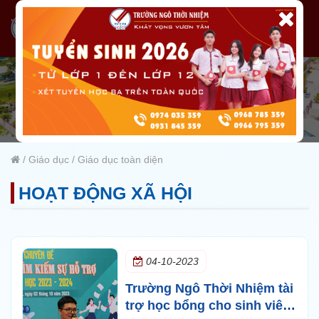
/
Giáo dục
/
Giáo dục toàn diện
HOẠT ĐỘNG XÃ HỘI
04-10-2023
Trường Ngô Thời Nhiệm tài
trợ học bổng cho sinh viên