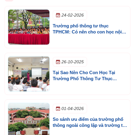
24-02-2026
Trường phổ thông tư thục
TPHCM: Có nên cho con học nội
trú theo xu hướng phù hợp theo
hành trình 6-10 năm?
26-10-2025
Tại Sao Nên Cho Con Học Tại
Trường Phổ Thông Tư Thục
TPHCM?
01-04-2026
So sánh ưu điểm của trường phổ
thông ngoài công lập và trường tư
thục tại TPHCM giúp phụ huynh