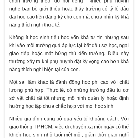
chọn trường theo “độ nổi tiếng”. Nhiều phụ huynh
nghe bạn bè giới thiệu hoặc thấy trường có tỷ lệ đậu
đại học cao liền đăng ký cho con mà chưa nhìn kỹ khả
năng thích nghi thực tế.
Không ít học sinh tiểu học vốn khá tự tin nhưng sau
khi vào môi trường quá áp lực lại bắt đầu sợ học, ngại
giao tiếp hoặc mất hứng thú đến trường. Điều này
thường xảy ra khi phụ huynh đặt kỳ vọng cao hơn khả
năng thích nghi hiện tại của con.
Một sai lầm khác là đánh đồng học phí cao với chất
lượng phù hợp. Thực tế, có những trường đầu tư cơ
sở vật chất rất tốt nhưng mô hình quản lý hoặc định
hướng học tập chưa chắc hợp với mọi học sinh.
Nhiều gia đình cũng bỏ qua yếu tố khoảng cách. Với
giao thông TP.HCM, việc di chuyển xa mỗi ngày có thể
khiến học sinh nhỏ tuổi mệt mỏi, giảm thời gian nghỉ