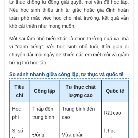
tư thục không tự động giải quyết mọi vấn đề học tập.
Nếu học sinh thiếu tính tự giác hoặc gia đình hoàn
toàn phó mặc việc học cho nhà trường, kết quả vẫn
khó cải thiện như mong muốn.
Một sai lầm phổ biến khác là chọn trường quá xa nhà
vì “danh tiếng”. Với học sinh nhỏ tuổi, thời gian di
chuyển dài mỗi ngày dễ khiến các em mệt mỏi và giảm
hứng thú học tập.
So sánh nhanh giữa công lập, tư thục và quốc tế
Tiêu
Tư thục chất
Công lập
Quốc tế
chí
lượng cao
Học
Thấp đến
Trung bình đến
Rất cao
phí
trung bình
cao
Sĩ số
Ít học
Đông
Vừa phải