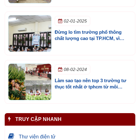
lựa chọn.
02-01-2025
Đừng lo tìm trường phổ thông
chất lượng cao tại TP.HCM, vì
chúng tôi có có câu trả lời!
08-02-2024
Làm sao tạo nên top 3 trường tư
thục tốt nhất ở tphcm từ môi
trường học hạnh phúc
TRUY CẬP NHANH
Thư viện điện tử