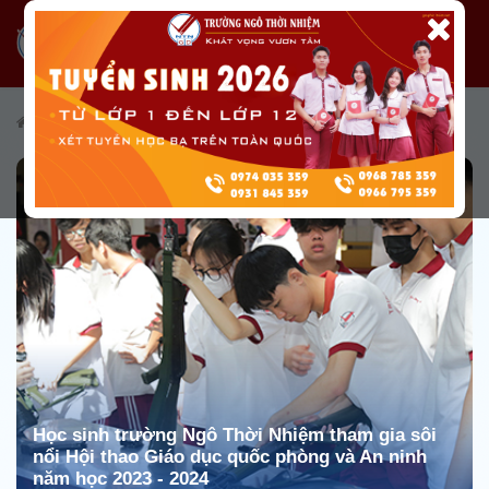
/
Tin tức
/
Tin tức từ Nhà trường
/
Tin hoạt động phong trào
Học sinh trường Ngô Thời Nhiệm tham gia sôi
nổi Hội thao Giáo dục quốc phòng và An ninh
năm học 2023 - 2024