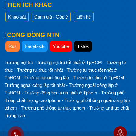
TIỆN ÍCH KHÁC
Khảo sát
Đánh giá - Góp ý
Liên hệ
CỘNG ĐỒNG NTN
Rss
Facebook
Youtube
Tiktok
Trường nội trú
-
Trường nội trú tốt nhất ở TpHCM
-
Trường tư
thục
-
Trường tư thục tốt nhất
-
Trường tư thục tốt nhất ở
TpHCM
-
Trường ngoài công lập
-
Trường tư thục ở TpHCM
-
Trường ngoài công lập tốt nhất
-
Trường ngoài công lập ở
TpHCM
-
Trường đông học sinh nhất ở Tphcm
-
Trường phổ
thông chất lượng cao tphcm
-
Trường phổ thông ngoài công lập
tphcm
-
Trường phổ thông tư thục tphcm
-
Trường tư thục chất
lượng cao