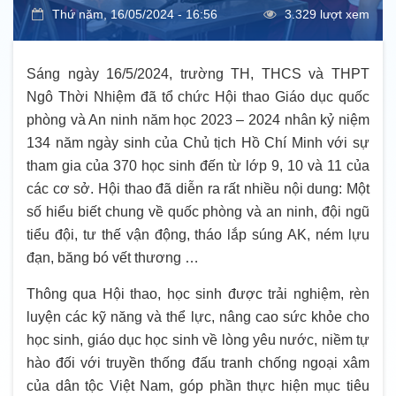
Thứ năm, 16/05/2024 - 16:56
3.329 lượt xem
Sáng ngày 16/5/2024, trường TH, THCS và THPT
Ngô Thời Nhiệm đã tổ chức Hội thao Giáo dục quốc
phòng và An ninh năm học 2023 – 2024 nhân kỷ niệm
134 năm ngày sinh của Chủ tịch Hồ Chí Minh với sự
tham gia của 370 học sinh đến từ lớp 9, 10 và 11 của
các cơ sở. Hội thao đã diễn ra rất nhiều nội dung: Một
số hiểu biết chung về quốc phòng và an ninh, đội ngũ
tiểu đội, tư thế vận động, tháo lắp súng AK, ném lựu
đạn, băng bó vết thương …
Thông qua Hội thao, học sinh được trải nghiệm, rèn
luyện các kỹ năng và thể lực, nâng cao sức khỏe cho
học sinh, giáo dục học sinh về lòng yêu nước, niềm tự
hào đối với truyền thống đấu tranh chống ngoại xâm
của dân tộc Việt Nam, góp phần thực hiện mục tiêu