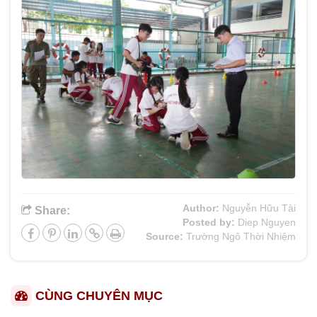
Author:
Nguyễn Hữu Tài
Share:
Posted by:
Diep Nguyen
Source:
Trường Ngô Thời Nhiệm
CÙNG CHUYÊN MỤC