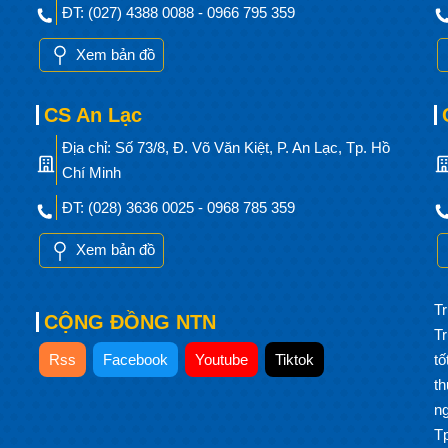
ĐT: (027) 4388 0088 - 0966 795 359
Xem bản đồ
CS An Lạc
Địa chỉ: Số 73/8, Đ. Võ Văn Kiệt, P. An Lạc, Tp. Hồ
Chí Minh
ĐT: (028) 3636 0025 - 0968 785 359
Xem bản đồ
Tr
CỘNG ĐỒNG NTN
T
Rss
Facebook
Youtube
Tiktok
t
t
n
T