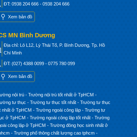
ĐT: 0938 204 666 - 0938 204 666
Xem bản đồ
CS MN Bình Dương
Địa chỉ: Lô L12, Lý Thái Tổ, P. Bình Dương, Tp. Hồ
Chí Minh
ĐT: (027) 4388 0099 - 0775 780 099
Xem bản đồ
ường nội trú
-
Trường nội trú tốt nhất ở TpHCM
-
rường tư thục
-
Trường tư thục tốt nhất
-
Trường tư thục
ốt nhất ở TpHCM
-
Trường ngoài công lập
-
Trường tư
hục ở TpHCM
-
Trường ngoài công lập tốt nhất
-
Trường
goài công lập ở TpHCM
-
Trường đông học sinh nhất ở
phcm
-
Trường phổ thông chất lượng cao tphcm
-