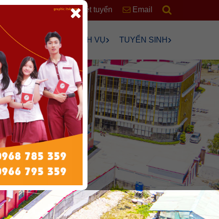
RSS
Xét tuyển
Email
›
›
›
›
ÊN
HỌC SINH
DỊCH VỤ
TUYỂN SINH
›
›
›
›
›
ng
›
n Chơi