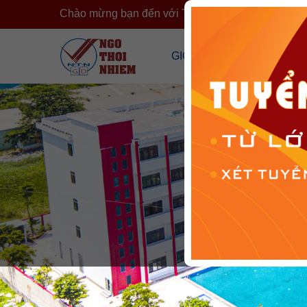
Chào mừng bạn đến với Trường Ngô Thời Nhiệm
›
GIỚI THIỆU
CÔNG KHA
Tổng Quan Về Trường
Công Khai T
Cơ Sở Vật Chất
Công Khai 
Đội Ngũ Nhân Sự
Cải Cách H
Tổ Chức Đoàn Thể