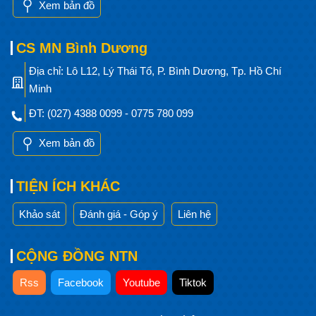
Xem bản đồ
CS MN Bình Dương
Địa chỉ: Lô L12, Lý Thái Tổ, P. Bình Dương, Tp. Hồ Chí
Minh
ĐT: (027) 4388 0099 - 0775 780 099
Xem bản đồ
TIỆN ÍCH KHÁC
Khảo sát
Đánh giá - Góp ý
Liên hệ
CỘNG ĐỒNG NTN
Rss
Facebook
Youtube
Tiktok