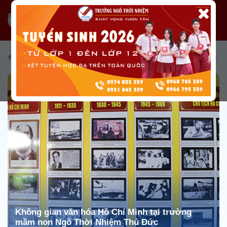
/
Giới thiệu
/
Cơ sở vật chất
/
Không gian văn hóa Hồ Chí Minh
Không gian văn hóa Hồ Chí Minh tại trường
mầm non Ngô Thời Nhiệm Thủ Đức