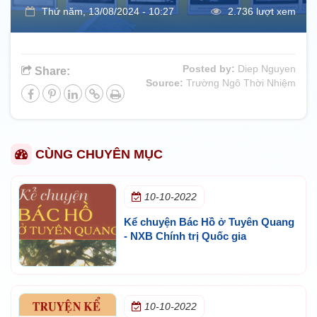
Thứ năm, 13/08/2024 - 10:27
2.736 lượt xem
Posted by:
Diep Nguyen
Share:
Source:
Trường Ngô Thời Nhiệm
CÙNG CHUYÊN MỤC
10-10-2022
Kể chuyện Bác Hồ ở Tuyên Quang
- NXB Chính trị Quốc gia
10-10-2022