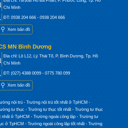
Địa chỉ: 78/30B Hồ Bá Phấn, P. Phước Long, Tp. Hồ
Chí Minh
ĐT: 0938 204 666 - 0938 204 666
Xem bản đồ
CS MN Bình Dương
Địa chỉ: Lô L12, Lý Thái Tổ, P. Bình Dương, Tp. Hồ
Chí Minh
ĐT: (027) 4388 0099 - 0775 780 099
Xem bản đồ
ường nội trú
-
Trường nội trú tốt nhất ở TpHCM
-
rường tư thục
-
Trường tư thục tốt nhất
-
Trường tư thục
ốt nhất ở TpHCM
-
Trường ngoài công lập
-
Trường tư
hục ở TpHCM
-
Trường ngoài công lập tốt nhất
-
Trường