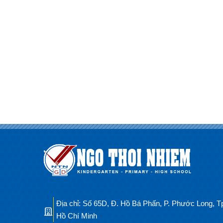
Địa chỉ: Số 65D, Đ. Hồ Bá Phấn, P. Phước Long, T
Hồ Chí Minh