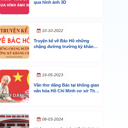
qua hình ảnh 3D
10-10-2022
Truyện kể về Bác Hồ những
chặng đường trường kỳ kháng
chiến - NXB Chính trị Quốc gia
19-05-2023
Vần thơ dâng Bác tại không gian
văn hóa Hồ Chí Minh cơ sở Thủ
Đức
08-03-2024