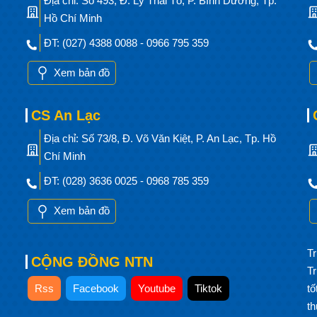
Địa chỉ: Số 493, Đ. Lý Thái Tổ, P. Bình Dương, Tp.
Hồ Chí Minh
ĐT: (027) 4388 0088 - 0966 795 359
Xem bản đồ
CS An Lạc
Địa chỉ: Số 73/8, Đ. Võ Văn Kiệt, P. An Lạc, Tp. Hồ
Chí Minh
ĐT: (028) 3636 0025 - 0968 785 359
Xem bản đồ
Tr
CỘNG ĐỒNG NTN
T
Rss
Facebook
Youtube
Tiktok
t
t