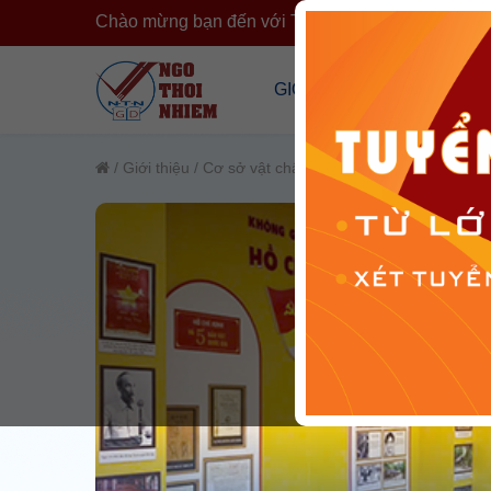
Chào mừng bạn đến với Trường Ngô Thời Nhiệm
›
GIỚI THIỆU
CÔNG KHA
Tổng Quan Về Trường
Công Khai T
/
Giới thiệu
/
Cơ sở vật chất
/
Không gian văn hóa Hồ 
Cơ Sở Vật Chất
Công Khai 
Đội Ngũ Nhân Sự
Cải Cách H
Tổ Chức Đoàn Thể