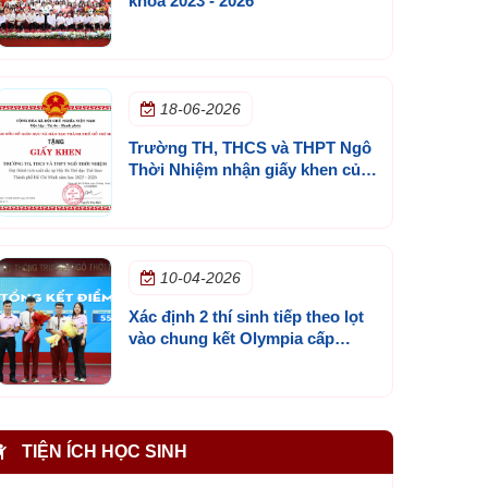
khóa 2023 - 2026
18-06-2026
Trường TH, THCS và THPT Ngô
Thời Nhiệm nhận giấy khen của
Sở GD&ĐT TP.HCM
10-04-2026
Xác định 2 thí sinh tiếp theo lọt
vào chung kết Olympia cấp
trường mùa 3
TIỆN ÍCH HỌC SINH