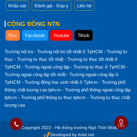
Khảo sát
Đánh giá - Góp ý
Liên hệ
CỘNG ĐỒNG NTN
Rss
Facebook
Youtube
Tiktok
Trường nội trú
-
Trường nội trú tốt nhất ở TpHCM
-
Trường tư
thục
-
Trường tư thục tốt nhất
-
Trường tư thục tốt nhất ở
TpHCM
-
Trường ngoài công lập
-
Trường tư thục ở TpHCM
-
Trường ngoài công lập tốt nhất
-
Trường ngoài công lập ở
TpHCM
-
Trường đông học sinh nhất ở Tphcm
-
Trường phổ
thông chất lượng cao tphcm
-
Trường phổ thông ngoài công lập
tphcm
-
Trường phổ thông tư thục tphcm
-
Trường tư thục chất
lượng cao
© Copyright 2023 - Hệ thống trường Ngô Thời Nhiệm
Developed by itviet.net