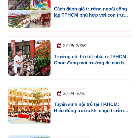
Cách đánh giá trường ngoài công
lập TPHCM phù hợp với con trước
khi chọn
27-05-2026
Trường nội trú tốt nhất ở TPHCM:
Chọn đúng môi trường để con học
ổn định nhiều năm, không chỉ top
đầu
26-04-2026
Tuyển sinh nội trú tại TP.HCM:
Hiểu đúng trước khi chọn trường
tư thục cho con