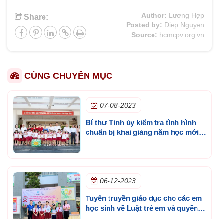
Author:
Lương Hợp
Share:
Posted by:
Diep Nguyen
Source:
hcmcpv.org.vn
CÙNG CHUYÊN MỤC
07-08-2023
Bí thư Tỉnh ủy kiểm tra tình hình
chuẩn bị khai giảng năm học mới
trên địa bàn TP.Thủ Dầu Một
06-12-2023
Tuyên truyền giáo dục cho các em
học sinh về Luật trẻ em và quyền
trẻ em