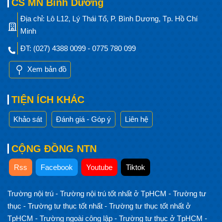
CS MN Bình Dương
Địa chỉ: Lô L12, Lý Thái Tổ, P. Bình Dương, Tp. Hồ Chí
Minh
ĐT: (027) 4388 0099 - 0775 780 099
Xem bản đồ
TIỆN ÍCH KHÁC
Khảo sát
Đánh giá - Góp ý
Liên hệ
CỘNG ĐỒNG NTN
Rss
Facebook
Youtube
Tiktok
Trường nội trú
-
Trường nội trú tốt nhất ở TpHCM
-
Trường tư
thục
-
Trường tư thục tốt nhất
-
Trường tư thục tốt nhất ở
TpHCM
-
Trường ngoài công lập
-
Trường tư thục ở TpHCM
-