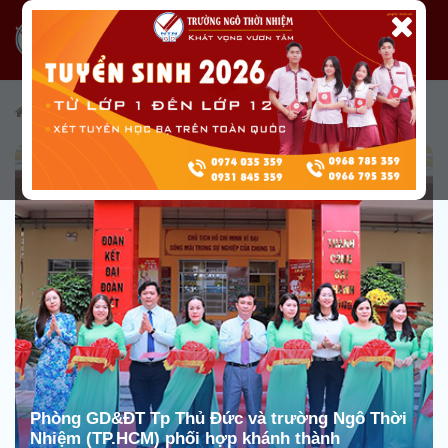
/
Tin tức
/
Báo chí nói về trường
Phòng GD&ĐT Tp Thủ Đức và trường Ngô Thời
Nhiệm (TP.HCM) phối hợp khánh thành