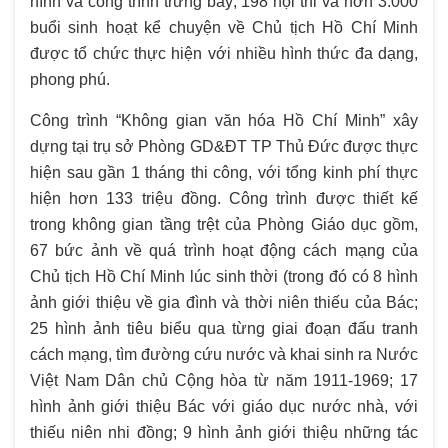
hình và công trình trưng bày; 198 hội thi và hơn 3.000
buổi sinh hoạt kể chuyện về Chủ tịch Hồ Chí Minh
được tổ chức thực hiện với nhiều hình thức đa dạng,
phong phú.
Công trình “Không gian văn hóa Hồ Chí Minh” xây
dựng tại trụ sở Phòng GD&ĐT TP Thủ Đức được thực
hiện sau gần 1 tháng thi công, với tổng kinh phí thực
hiện hơn 133 triệu đồng. Công trình được thiết kế
trong không gian tầng trệt của Phòng Giáo dục gồm,
67 bức ảnh về quá trình hoạt động cách mạng của
Chủ tịch Hồ Chí Minh lúc sinh thời (trong đó có 8 hình
ảnh giới thiệu về gia đình và thời niên thiếu của Bác;
25 hình ảnh tiêu biểu qua từng giai đoạn đấu tranh
cách mạng, tìm đường cứu nước và khai sinh ra Nước
Việt Nam Dân chủ Cộng hòa từ năm 1911-1969; 17
hình ảnh giới thiệu Bác với giáo dục nước nhà, với
thiếu niên nhi đồng; 9 hình ảnh giới thiệu những tác