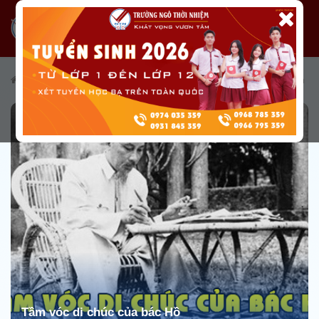
/
Giới thiệu
/
Cơ sở vật chất
/
Không gian văn hóa Hồ Chí Minh
Tầm vóc di chúc của bác Hồ