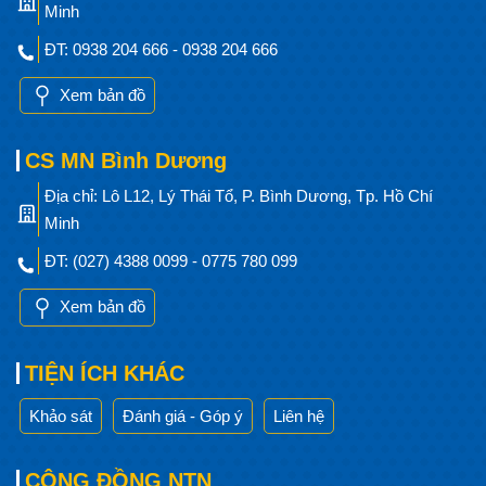
Minh
ĐT: 0938 204 666 - 0938 204 666
Xem bản đồ
CS MN Bình Dương
Địa chỉ: Lô L12, Lý Thái Tổ, P. Bình Dương, Tp. Hồ Chí
Minh
ĐT: (027) 4388 0099 - 0775 780 099
Xem bản đồ
TIỆN ÍCH KHÁC
Khảo sát
Đánh giá - Góp ý
Liên hệ
CỘNG ĐỒNG NTN