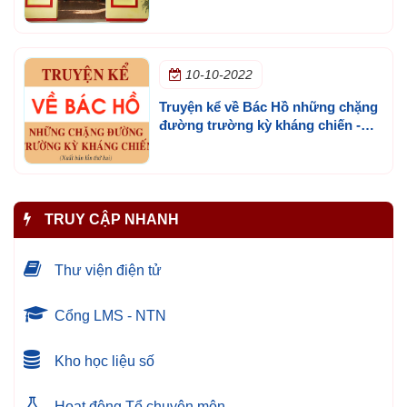
Đức
10-10-2022
Truyện kể về Bác Hồ những chặng
đường trường kỳ kháng chiến -
NXB Chính trị Quốc gia
TRUY CẬP NHANH
Thư viện điện tử
Cổng LMS - NTN
Kho học liệu số
Hoạt động Tổ chuyên môn