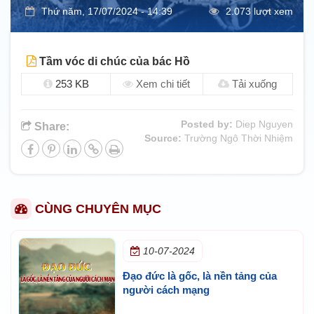
Thứ năm, 17/07/2024 - 14:39
2.073 lượt xem
Tầm vóc di chúc của bác Hồ
253 KB
Xem chi tiết
Tải xuống
Posted by:
Diep Nguyen
Share:
Source:
Trường Ngô Thời Nhiệm
CÙNG CHUYÊN MỤC
10-07-2024
Đạo đức là gốc, là nền tảng của
người cách mạng