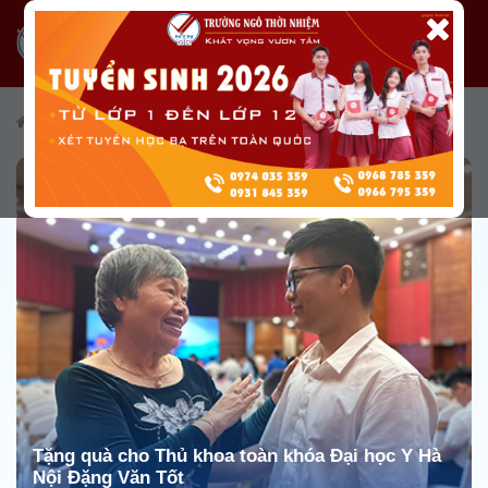
/
Giáo dục
/
Giáo dục toàn diện
/
Hoạt động xã hội
Tặng quà cho Thủ khoa toàn khóa Đại học Y Hà
Nội Đặng Văn Tốt