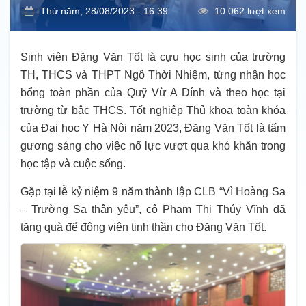
Thứ năm, 28/08/2023 - 16:39
10.062 lượt xem
Sinh viên Đặng Văn Tốt là cựu học sinh của trường
TH, THCS và THPT Ngô Thời Nhiệm, từng nhận học
bổng toàn phần của Quỹ Vừ A Dính và theo học tại
trường từ bậc THCS. Tốt nghiệp Thủ khoa toàn khóa
của Đại học Y Hà Nội năm 2023, Đặng Văn Tốt là tấm
gương sáng cho việc nổ lực vượt qua khó khăn trong
học tập và cuộc sống.
Gặp tại lễ kỷ niệm 9 năm thành lập CLB “Vì Hoàng Sa
– Trường Sa thân yêu”, cô Phạm Thị Thúy Vĩnh đã
tặng quà để động viên tinh thần cho Đặng Văn Tốt.