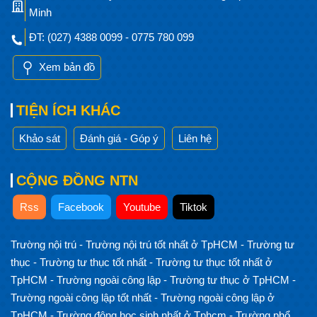
Minh
ĐT: (027) 4388 0099 - 0775 780 099
Xem bản đồ
TIỆN ÍCH KHÁC
Khảo sát
Đánh giá - Góp ý
Liên hệ
CỘNG ĐỒNG NTN
Rss
Facebook
Youtube
Tiktok
Trường nội trú
-
Trường nội trú tốt nhất ở TpHCM
-
Trường tư
thục
-
Trường tư thục tốt nhất
-
Trường tư thục tốt nhất ở
TpHCM
-
Trường ngoài công lập
-
Trường tư thục ở TpHCM
-
Trường ngoài công lập tốt nhất
-
Trường ngoài công lập ở
TpHCM
-
Trường đông học sinh nhất ở Tphcm
-
Trường phổ