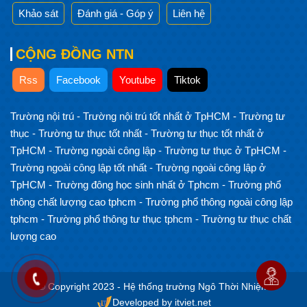
Khảo sát
Đánh giá - Góp ý
Liên hệ
CỘNG ĐỒNG NTN
Rss
Facebook
Youtube
Tiktok
Trường nội trú
-
Trường nội trú tốt nhất ở TpHCM
-
Trường tư
thục
-
Trường tư thục tốt nhất
-
Trường tư thục tốt nhất ở
TpHCM
-
Trường ngoài công lập
-
Trường tư thục ở TpHCM
-
Trường ngoài công lập tốt nhất
-
Trường ngoài công lập ở
TpHCM
-
Trường đông học sinh nhất ở Tphcm
-
Trường phổ
thông chất lượng cao tphcm
-
Trường phổ thông ngoài công lập
tphcm
-
Trường phổ thông tư thục tphcm
-
Trường tư thục chất
lượng cao
© Copyright 2023 - Hệ thống trường Ngô Thời Nhiệm
Developed by itviet.net