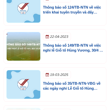
Thông báo số 124/TB-NTN về việc
triển khai tuyên truyền và đẩy
mạnh công tác bảo đảm quyền sở
hữu trí tuệ tại Trường Tiểu học,
THCS và THPT Ngô Thời Nhiệm
22-04-2023
Thông báo số 149/TB-NTN về việc
nghỉ lễ Giỗ tổ Hùng Vương, 30/4 và
01/5 năm 2023
19-03-2025
Thông báo số 35/TB-NTN-VBG về
các ngày nghỉ Lễ Giỗ tổ Hùng
Vương, 30/4 và 01/5