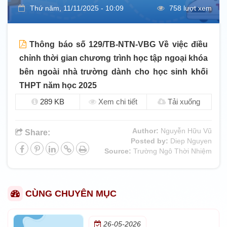
Thứ năm, 11/11/2025 - 10:09
758 lượt xem
Thông báo số 129/TB-NTN-VBG Về việc điều
chỉnh thời gian chương trình học tập ngoại khóa
bên ngoài nhà trường dành cho học sinh khối
THPT năm học 2025
289 KB
Xem chi tiết
Tải xuống
Author:
Nguyễn Hữu Vũ
Share:
Posted by:
Diep Nguyen
Source:
Trường Ngô Thời Nhiệm
CÙNG CHUYÊN MỤC
26-05-2026