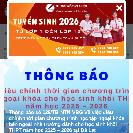
/
Tin tức
/
Tin tức từ Nhà trường
/
Văn bản của nhà trường
Thông báo số 129/TB-NTN-VBG Về việc điều
chỉnh thời gian chương trình học tập ngoại khóa
bên ngoài nhà trường dành cho học sinh khối
THPT năm học 2025 – 2026 tại Đà Lạt