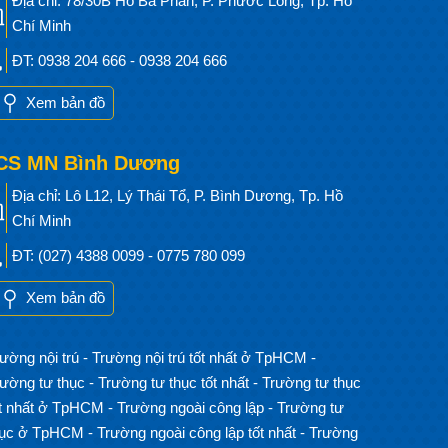
Địa chỉ: 78/30B Hồ Bá Phấn, P. Phước Long, Tp. Hồ
Chí Minh
ĐT: 0938 204 666 - 0938 204 666
Xem bản đồ
CS MN Bình Dương
Địa chỉ: Lô L12, Lý Thái Tổ, P. Bình Dương, Tp. Hồ
Chí Minh
ĐT: (027) 4388 0099 - 0775 780 099
Xem bản đồ
ường nội trú
-
Trường nội trú tốt nhất ở TpHCM
-
rường tư thục
-
Trường tư thục tốt nhất
-
Trường tư thục
ốt nhất ở TpHCM
-
Trường ngoài công lập
-
Trường tư
hục ở TpHCM
-
Trường ngoài công lập tốt nhất
-
Trường