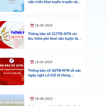
việc triển khai tuyên truyền và
đẩy mạnh công tác bảo đảm
quyền sở hữu trí tuệ tại Trường
Tiểu học, THCS và THPT Ngô
Thời Nhiệm
19-09-2024
Thông báo số 117/TB-NTN v/v
thu thêm phí thuê sân luyện tập
và xe đưa rước đối với các học
sinh tham gia Câu lạc bộ Bóng
đá và Cầu lông trong giờ chính
khóa
13-04-2024
Thông báo số 32/TB-NTN về các
ngày nghỉ Lễ Giỗ tổ Hùng
Vương, 30/1 và 1/5 năm 2024
18-08-2023