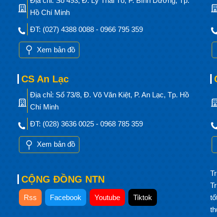
Địa chỉ: Số 493, Đ. Lý Thái Tổ, P. Bình Dương, Tp.
Hồ Chí Minh
ĐT: (027) 4388 0088 - 0966 795 359
Xem bản đồ
CS An Lạc
Địa chỉ: Số 73/8, Đ. Võ Văn Kiệt, P. An Lạc, Tp. Hồ
Chí Minh
ĐT: (028) 3636 0025 - 0968 785 359
Xem bản đồ
Tr
CỘNG ĐỒNG NTN
T
Rss
Facebook
Youtube
Tiktok
t
t