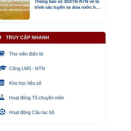
Thông báo số 303/TB-NTN về lộ
trình các tuyến xe đưa rước học
sinh từ Gò Vấp tới các điểm
trường tại Thủ Đức, Bình Tân và
ngược lại
TRUY CẬP NHANH
Thư viện điện tử
Cổng LMS - NTN
Kho học liệu số
Hoạt động Tổ chuyên môn
Hoạt động Câu lạc bộ