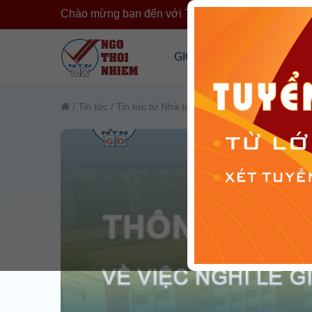
Chào mừng bạn đến với Trường Ngô Thời Nhiệm
›
GIỚI THIỆU
CÔNG KHA
Tổng Quan Về Trường
Công Khai T
/
Tin tức
/
Tin tức từ Nhà trường
/
Văn bản của nhà tr
Cơ Sở Vật Chất
Công Khai 
Đội Ngũ Nhân Sự
Cải Cách H
Tổ Chức Đoàn Thể