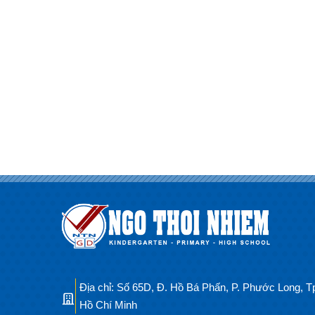
Địa chỉ: Số 65D, Đ. Hồ Bá Phấn, P. Phước Long, T
Hồ Chí Minh