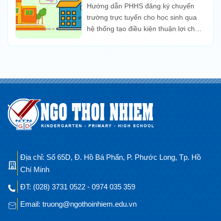
cho học sinh qua hệ thống
Hướng dẫn PHHS đăng ký chuyển
trường trực tuyến cho học sinh qua
hệ thống tạo điều kiện thuận lợi cho
phụ huynh học sinh (PHHS) đăng ký
chuyển trường trực tiếp.
Địa chỉ: Số 65D, Đ. Hồ Bá Phấn, P. Phước Long, Tp. Hồ
Chí Minh
ĐT: (028) 3731 0522 - 0974 035 359
Email: truong@ngothoinhiem.edu.vn