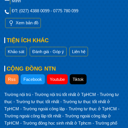
Minh
ĐT: (027) 4388 0099 - 0775 780 099
Xem bản đồ
TIỆN ÍCH KHÁC
Khảo sát
Đánh giá - Góp ý
Liên hệ
CỘNG ĐỒNG NTN
Rss
Facebook
Youtube
Tiktok
Trường nội trú
-
Trường nội trú tốt nhất ở TpHCM
-
Trường tư
thục
-
Trường tư thục tốt nhất
-
Trường tư thục tốt nhất ở
TpHCM
-
Trường ngoài công lập
-
Trường tư thục ở TpHCM
-
Trường ngoài công lập tốt nhất
-
Trường ngoài công lập ở
TpHCM
-
Trường đông học sinh nhất ở Tphcm
-
Trường phổ