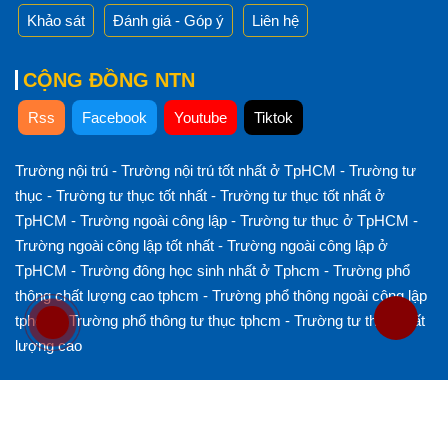
Khảo sát
Đánh giá - Góp ý
Liên hệ
CỘNG ĐỒNG NTN
Rss
Facebook
Youtube
Tiktok
Trường nội trú
-
Trường nội trú tốt nhất ở TpHCM
-
Trường tư
thục
-
Trường tư thục tốt nhất
-
Trường tư thục tốt nhất ở
TpHCM
-
Trường ngoài công lập
-
Trường tư thục ở TpHCM
-
Trường ngoài công lập tốt nhất
-
Trường ngoài công lập ở
TpHCM
-
Trường đông học sinh nhất ở Tphcm
-
Trường phổ
thông chất lượng cao tphcm
-
Trường phổ thông ngoài công lập
tphcm
-
Trường phổ thông tư thục tphcm
-
Trường tư thục chất
lượng cao
© Copyright 2023 - Hệ thống trường Ngô Thời Nhiệm
Developed by itviet.net