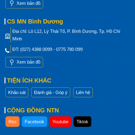
Xem bản đồ
CS MN Bình Dương
Địa chỉ: Lô L12, Lý Thái Tổ, P. Bình Dương, Tp. Hồ Chí
Minh
ĐT: (027) 4388 0099 - 0775 780 099
Xem bản đồ
TIỆN ÍCH KHÁC
Khảo sát
Đánh giá - Góp ý
Liên hệ
CỘNG ĐỒNG NTN
Rss
Facebook
Youtube
Tiktok