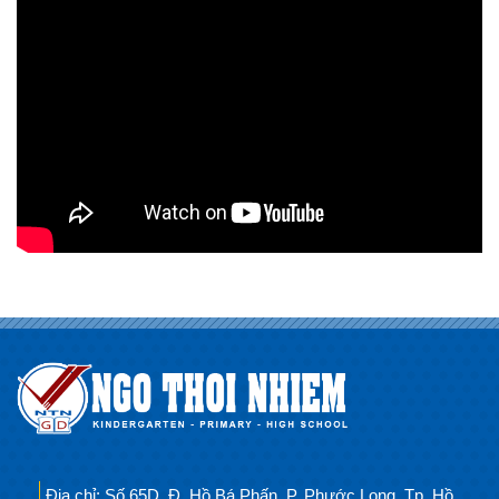
Địa chỉ: Số 65D, Đ. Hồ Bá Phấn, P. Phước Long, Tp. Hồ