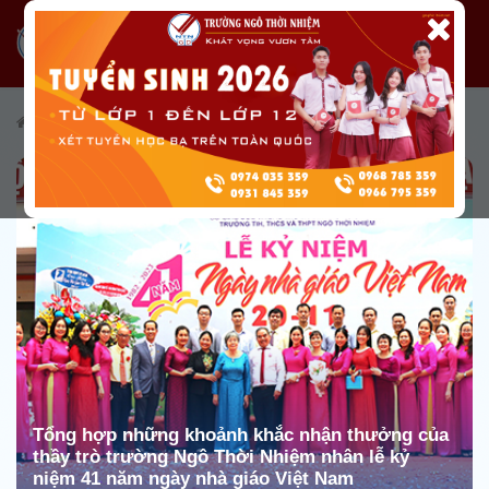
/
Tài nguyên
/
Truyền thông
Tổng hợp những khoảnh khắc nhận thưởng của
thầy trò trường Ngô Thời Nhiệm nhân lễ kỷ
niệm 41 năm ngày nhà giáo Việt Nam