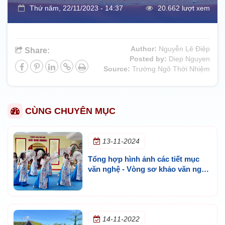
Thứ năm, 22/11/2023 - 14:37
20.662 lượt xem
Author:
Nguyễn Lê Điệp
Share:
Posted by:
Diep Nguyen
Source:
Trường Ngô Thời Nhiệm
CÙNG CHUYÊN MỤC
13-11-2024
Tổng hợp hình ảnh các tiết mục
văn nghệ - Vòng sơ khảo văn nghệ
chào mừng ngày nhà giáo Việt
Nam khối THCS tại cơ sở Thủ Đức
14-11-2022