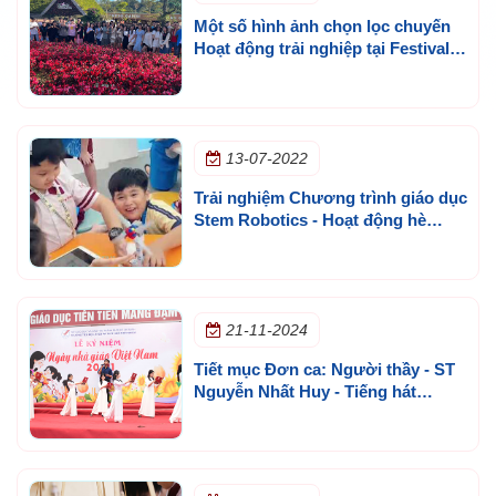
Một số hình ảnh chọn lọc chuyến
Hoạt động trải nghiệp tại Festival
Hoa Đà Lạt 2022
13-07-2022
Trải nghiệm Chương trình giáo dục
Stem Robotics - Hoạt động hè
trường Ngô Thời Nhiệm
21-11-2024
Tiết mục Đơn ca: Người thầy - ST
Nguyễn Nhất Huy - Tiếng hát
Thành Nhân và nhóm múa minh
họa - Lớp 11A14 - Kỷ niệm 42 năm
ngày nhà giáo Việt Nam