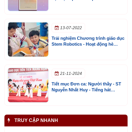
học 2023-2024 cơ sở Bình Dương
13-07-2022
Trải nghiệm Chương trình giáo dục
Stem Robotics - Hoạt động hè
trường Ngô Thời Nhiệm
21-11-2024
Tiết mục Đơn ca: Người thầy - ST
Nguyễn Nhất Huy - Tiếng hát
Thành Nhân và nhóm múa minh
họa - Lớp 11A14 - Kỷ niệm 42 năm
ngày nhà giáo Việt Nam
TRUY CẬP NHANH