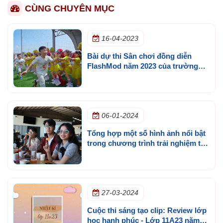
CÙNG CHUYÊN MỤC
16-04-2023
Bài dự thi Sân chơi đồng diễn
FlashMod năm 2023 của trường
Ngô Thời Nhiệm với chủ để Cùng
Kun khỏe mạnh mỗi ngày
06-01-2024
Tổng hợp một số hình ảnh nổi bật
trong chương trình trải nghiệm tại
Hàm Thuận Nam - Năm học 2023 -
2024 Đoàn khối 12 CS TP.HCM
27-03-2024
Cuộc thi sáng tạo clip: Review lớp
học hạnh phúc - Lớp 11A23 năm