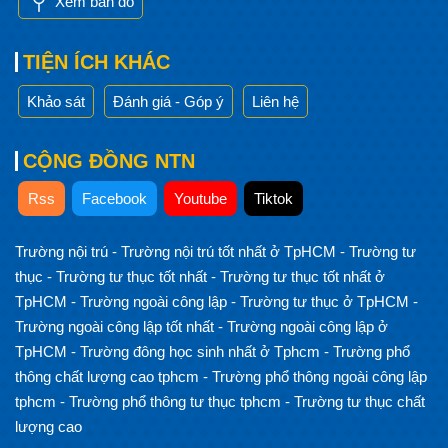
Xem bản đồ
TIỆN ÍCH KHÁC
Khảo sát
Đánh giá - Góp ý
Liên hệ
CỘNG ĐỒNG NTN
Rss
Facebook
Youtube
Tiktok
Trường nội trú
-
Trường nội trú tốt nhất ở TpHCM
-
Trường tư
thục
-
Trường tư thục tốt nhất
-
Trường tư thục tốt nhất ở
TpHCM
-
Trường ngoài công lập
-
Trường tư thục ở TpHCM
-
Trường ngoài công lập tốt nhất
-
Trường ngoài công lập ở
TpHCM
-
Trường đông học sinh nhất ở Tphcm
-
Trường phổ
thông chất lượng cao tphcm
-
Trường phổ thông ngoài công lập
tphcm
-
Trường phổ thông tư thục tphcm
-
Trường tư thục chất
lượng cao