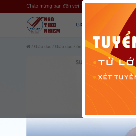
Chào mừng bạn đến với Trường Ngô Thời Nhiệm
›
GIỚI THIỆU
CÔNG KHA
Tổng Quan Về Trường
Công Khai T
/
Giáo dục
/
Giáo dục kiến thức
/
Nghiên cứu khoa học
Cơ Sở Vật Chất
Công Khai 
Đội Ngũ Nhân Sự
Cải Cách H
Tổ Chức Đoàn Thể