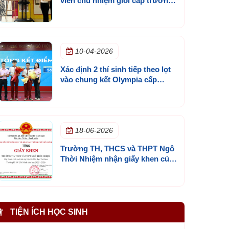
viên chủ nhiệm giỏi cấp trường
năm học 2025 - 2026
10-04-2026
Xác định 2 thí sinh tiếp theo lọt
vào chung kết Olympia cấp
trường mùa 3
18-06-2026
Trường TH, THCS và THPT Ngô
Thời Nhiệm nhận giấy khen của
Sở GD&ĐT TP.HCM
TIỆN ÍCH HỌC SINH