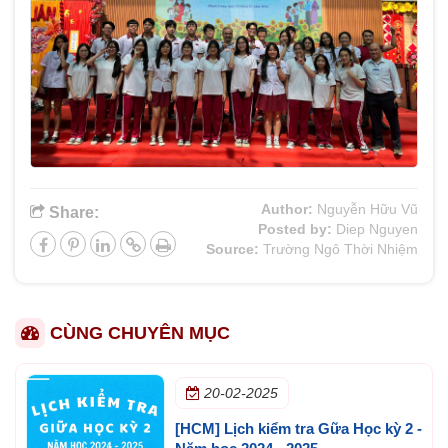
Author:
Nguyễn Hữu Vũ
Share:
Posted by:
Diep Nguyen
Source:
Trường Ngô Thời Nhiệm
CÙNG CHUYÊN MỤC
20-02-2025
[HCM] Lịch kiểm tra Gữa Học kỳ 2 -