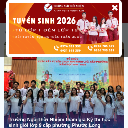
/
Tin tức
/
Tin tức từ Nhà trường
/
Tin hoạt động chuyên môn
Trường Ngô Thời Nhiệm tham gia Kỳ thi học
sinh giỏi lớp 9 cấp phường Phước Long