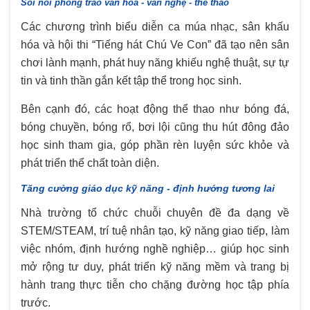
Sôi nổi phong trào văn hóa - văn nghệ - thể thao
Các chương trình biểu diễn ca múa nhạc, sân khấu
hóa và hội thi “Tiếng hát Chú Ve Con” đã tạo nên sân
chơi lành mạnh, phát huy năng khiếu nghệ thuật, sự tự
tin và tinh thần gắn kết tập thể trong học sinh.
Bên cạnh đó, các hoạt động thể thao như bóng đá,
bóng chuyền, bóng rổ, bơi lội cũng thu hút đông đảo
học sinh tham gia, góp phần rèn luyện sức khỏe và
phát triển thể chất toàn diện.
Tăng cường giáo dục kỹ năng - định hướng tương lai
Nhà trường tổ chức chuỗi chuyên đề đa dạng về
STEM/STEAM, trí tuệ nhân tạo, kỹ năng giao tiếp, làm
việc nhóm, định hướng nghề nghiệp… giúp học sinh
mở rộng tư duy, phát triển kỹ năng mềm và trang bị
hành trang thực tiễn cho chặng đường học tập phía
trước.