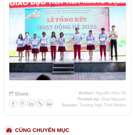
Author:
Nguyễn Hữu Vũ
Share:
Posted by:
Diep Nguyen
Source:
Trường Ngô Thời Nhiệm
CÙNG CHUYÊN MỤC