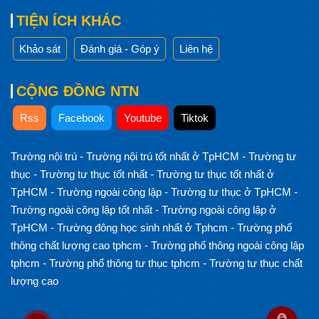
TIỆN ÍCH KHÁC
Khảo sát
Đánh giá - Góp ý
Liên hệ
CỘNG ĐỒNG NTN
Rss
Facebook
Youtube
Tiktok
Trường nội trú
-
Trường nội trú tốt nhất ở TpHCM
-
Trường tư
thục
-
Trường tư thục tốt nhất
-
Trường tư thục tốt nhất ở
TpHCM
-
Trường ngoài công lập
-
Trường tư thục ở TpHCM
-
Trường ngoài công lập tốt nhất
-
Trường ngoài công lập ở
TpHCM
-
Trường đông học sinh nhất ở Tphcm
-
Trường phổ
thông chất lượng cao tphcm
-
Trường phổ thông ngoài công lập
tphcm
-
Trường phổ thông tư thục tphcm
-
Trường tư thục chất
lượng cao