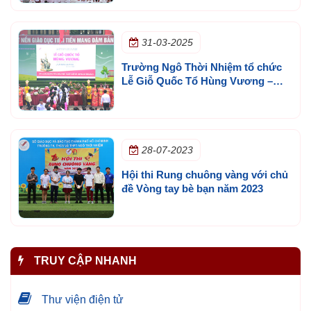
Nước (30/4/1975 - 30/4/2025)
31-03-2025
Trường Ngô Thời Nhiệm tổ chức
Lễ Giỗ Quốc Tổ Hùng Vương –
Uống nước nhớ nguồn
28-07-2023
Hội thi Rung chuông vàng với chủ
đề Vòng tay bè bạn năm 2023
TRUY CẬP NHANH
Thư viện điện tử