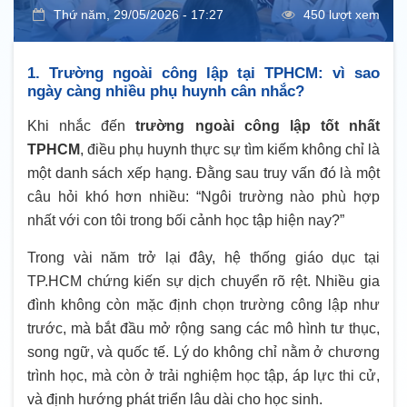
Thứ năm, 29/05/2026 - 17:27
450 lượt xem
1. Trường ngoài công lập tại TPHCM: vì sao
ngày càng nhiều phụ huynh cân nhắc?
Khi nhắc đến
trường ngoài công lập tốt nhất
TPHCM
, điều phụ huynh thực sự tìm kiếm không chỉ là
một danh sách xếp hạng. Đằng sau truy vấn đó là một
câu hỏi khó hơn nhiều: “Ngôi trường nào phù hợp
nhất với con tôi trong bối cảnh học tập hiện nay?”
Trong vài năm trở lại đây, hệ thống giáo dục tại
TP.HCM chứng kiến sự dịch chuyển rõ rệt. Nhiều gia
đình không còn mặc định chọn trường công lập như
trước, mà bắt đầu mở rộng sang các mô hình tư thục,
song ngữ, và quốc tế. Lý do không chỉ nằm ở chương
trình học, mà còn ở trải nghiệm học tập, áp lực thi cử,
và định hướng phát triển lâu dài cho học sinh.