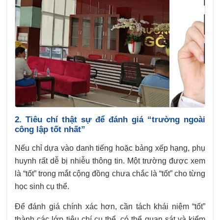
2. Tiêu chí thật sự để đánh giá “trường ngoài
công lập tốt nhất”
Nếu chỉ dựa vào danh tiếng hoặc bảng xếp hạng, phụ
huynh rất dễ bị nhiễu thông tin. Một trường được xem
là “tốt” trong mắt cộng đồng chưa chắc là “tốt” cho từng
học sinh cụ thể.
Để đánh giá chính xác hơn, cần tách khái niệm “tốt”
thành các lớp tiêu chí cụ thể, có thể quan sát và kiểm