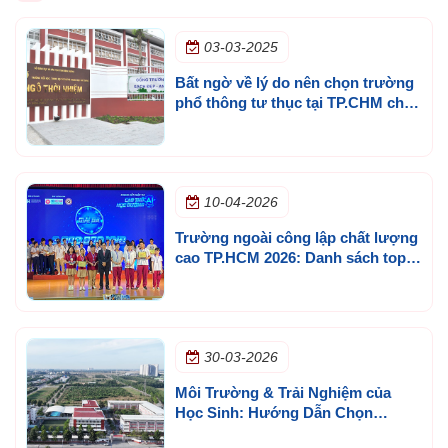
03-03-2025
Bất ngờ về lý do nên chọn trường
phổ thông tư thục tại TP.CHM cho
con em
10-04-2026
Trường ngoài công lập chất lượng
cao TP.HCM 2026: Danh sách top &
Cách chọn phù hợp
30-03-2026
Môi Trường & Trải Nghiệm của
Học Sinh: Hướng Dẫn Chọn
Trường Phù Hợp