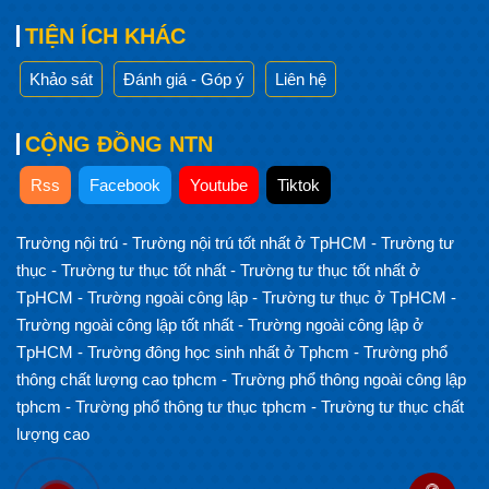
TIỆN ÍCH KHÁC
Khảo sát
Đánh giá - Góp ý
Liên hệ
CỘNG ĐỒNG NTN
Rss
Facebook
Youtube
Tiktok
Trường nội trú
-
Trường nội trú tốt nhất ở TpHCM
-
Trường tư
thục
-
Trường tư thục tốt nhất
-
Trường tư thục tốt nhất ở
TpHCM
-
Trường ngoài công lập
-
Trường tư thục ở TpHCM
-
Trường ngoài công lập tốt nhất
-
Trường ngoài công lập ở
TpHCM
-
Trường đông học sinh nhất ở Tphcm
-
Trường phổ
thông chất lượng cao tphcm
-
Trường phổ thông ngoài công lập
tphcm
-
Trường phổ thông tư thục tphcm
-
Trường tư thục chất
lượng cao