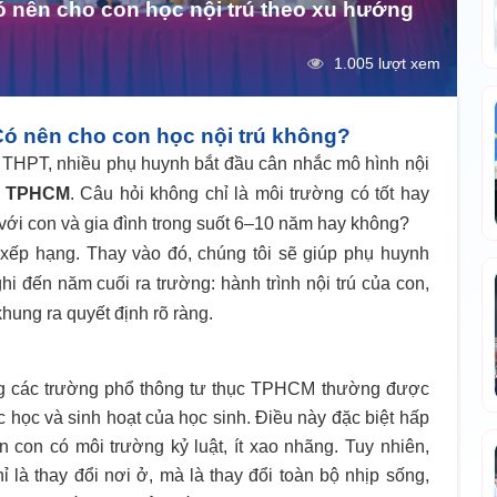
nên cho con học nội trú theo xu hướng
1.005 lượt xem
ó nên cho con học nội trú không?
THPT, nhiều phụ huynh bắt đầu cân nhắc mô hình nội
ục TPHCM
. Câu hỏi không chỉ là môi trường có tốt hay
với con và gia đình trong suốt 6–10 năm hay không?
g xếp hạng. Thay vào đó, chúng tôi sẽ giúp phụ huynh
 đến năm cuối ra trường: hành trình nội trú của con,
khung ra quyết định rõ ràng.
rong các trường phổ thông tư thục TPHCM thường được
c học và sinh hoạt của học sinh. Điều này đặc biệt hấp
con có môi trường kỷ luật, ít xao nhãng. Tuy nhiên,
ỉ là thay đổi nơi ở, mà là thay đổi toàn bộ nhịp sống,