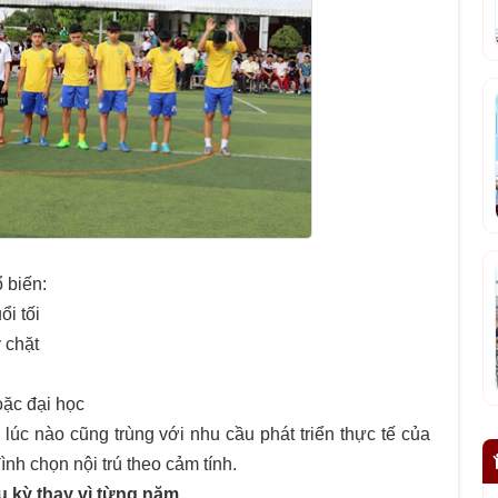
 biến:
ổi tối
 chặt
oặc đại học
úc nào cũng trùng với nhu cầu phát triển thực tế của
ình chọn nội trú theo cảm tính.
hu kỳ thay vì từng năm