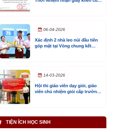
Thời Nhiệm nhận giấy khen của
Sở GD&ĐT TP.HCM
06-04-2026
Xác định 2 nhà leo núi đầu tiên
góp mặt tại Vòng chung kết
Đường lên đỉnh Olympia cấp
trường lần 3
14-03-2026
Hội thi giáo viên dạy giỏi, giáo
viên chủ nhiệm giỏi cấp trường
năm học 2025 - 2026
TIỆN ÍCH HỌC SINH