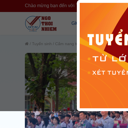
Chào mừng bạn đến với Trường Ngô Thời Nhiệm
›
GIỚI THIỆU
CÔNG KHA
Tổng Quan Về Trường
Công Khai T
/
Tuyển sinh
/
Cẩm nang tuyển sinh
Cơ Sở Vật Chất
Công Khai 
Đội Ngũ Nhân Sự
Cải Cách H
Tổ Chức Đoàn Thể