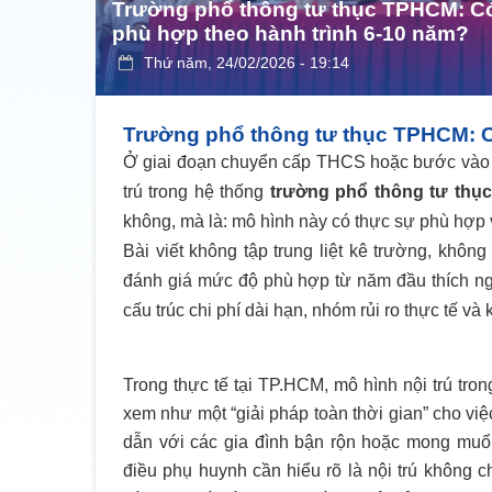
Trường phổ thông tư thục TPHCM: Có 
phù hợp theo hành trình 6-10 năm?
Thứ năm, 24/02/2026 - 19:14
Trường phổ thông tư thục TPHCM: C
Ở giai đoạn chuyển cấp THCS hoặc bước vào 
trú trong hệ thống
trường phổ thông tư th
không, mà là: mô hình này có thực sự phù hợp 
Bài viết không tập trung liệt kê trường, khôn
đánh giá mức độ phù hợp từ năm đầu thích nghi
cấu trúc chi phí dài hạn, nhóm rủi ro thực tế và 
Trong thực tế tại TP.HCM, mô hình nội trú t
xem như một “giải pháp toàn thời gian” cho việ
dẫn với các gia đình bận rộn hoặc mong muốn 
điều phụ huynh cần hiểu rõ là nội trú không ch