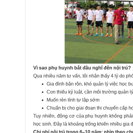
Vì sao phụ huynh bắt đầu nghĩ đến nội trú?
Qua nhiều năm tư vấn, tôi nhận thấy 4 lý do phổ
Gia đình bận rộn, khó quản lý việc học bu
Con thiếu kỷ luật, cần môi trường quản lý
Muốn rèn tính tự lập sớm
Chuẩn bị cho giai đoạn thi chuyển cấp h
Tuy nhiên, động cơ của phụ huynh không phải l
học sinh. Đây là khoảng trống khiến nhiều gia đ
Chi phí nội trú trong 6–10 năm: nhìn theo c