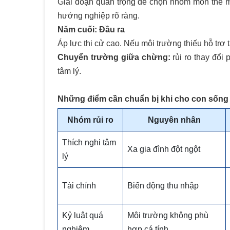
Giai đoạn quan trọng để chọn nhóm môn thế mạ
hướng nghiệp rõ ràng.
Năm cuối: Đầu ra
Áp lực thi cử cao. Nếu môi trường thiếu hỗ trợ t
Chuyển trường giữa chừng:
rủi ro thay đổi
tâm lý.
Những điểm cần chuẩn bị khi cho con sống v
Nhóm rủi ro
Nguyên nhân
Thích nghi tâm
Xa gia đình đột ngột
lý
Tài chính
Biến động thu nhập
Kỷ luật quá
Môi trường không phù
nghiêm
hợp cá tính