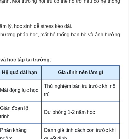
nh. Môi trường nội trú có thể hỗ trợ nếu có hệ thống
âm lý, học sinh dễ stress kéo dài.
 phương pháp học, mất hệ thống bạn bè và ảnh hưởng
à học tập tại trường:
Hệ quả dài hạn
Gia đình nên làm gì
Thử nghiệm bán trú trước khi nội
Mất động lực học
trú
Gián đoạn lộ
Dự phòng 1-2 năm học
trình
Phản kháng
Đánh giá tính cách con trước khi
ngầm
quyết định