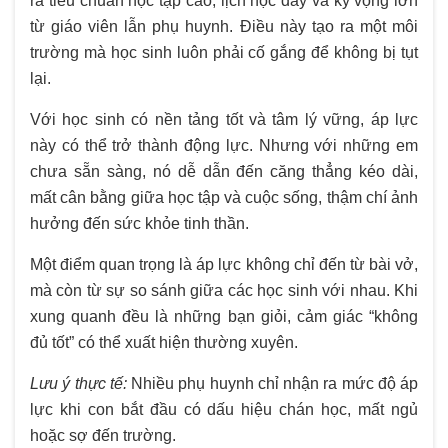
ra tiêu chuẩn học tập cao, lịch học dày và kỳ vọng lớn
từ giáo viên lẫn phụ huynh. Điều này tạo ra một môi
trường mà học sinh luôn phải cố gắng để không bị tụt
lại.
Với học sinh có nền tảng tốt và tâm lý vững, áp lực
này có thể trở thành động lực. Nhưng với những em
chưa sẵn sàng, nó dễ dẫn đến căng thẳng kéo dài,
mất cân bằng giữa học tập và cuộc sống, thậm chí ảnh
hưởng đến sức khỏe tinh thần.
Một điểm quan trọng là áp lực không chỉ đến từ bài vở,
mà còn từ sự so sánh giữa các học sinh với nhau. Khi
xung quanh đều là những bạn giỏi, cảm giác “không
đủ tốt” có thể xuất hiện thường xuyên.
Lưu ý thực tế:
Nhiều phụ huynh chỉ nhận ra mức độ áp
lực khi con bắt đầu có dấu hiệu chán học, mất ngủ
hoặc sợ đến trường.