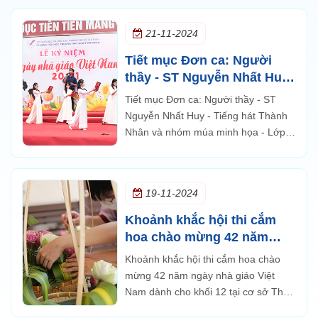
21-11-2024
Tiết mục Đơn ca: Người
thầy - ST Nguyễn Nhất Huy
- Tiếng hát Thành Nhân và
Tiết mục Đơn ca: Người thầy - ST
nhóm múa minh họa - Lớp
Nguyễn Nhất Huy - Tiếng hát Thành
11A14 - Kỷ niệm 42 năm
Nhân và nhóm múa minh họa - Lớp
ngày nhà giáo Việt Nam
11A14 - Kỷ niệm 42 năm ngày nhà
giáo Việt Nam
19-11-2024
Khoảnh khắc hội thi cắm
hoa chào mừng 42 năm
ngày nhà giáo Việt Nam
Khoảnh khắc hội thi cắm hoa chào
dành cho khối 12 tại cơ sở
mừng 42 năm ngày nhà giáo Việt
Thủ Đức
Nam dành cho khối 12 tại cơ sở Thủ
Đức được diễn ra với không khí sôi