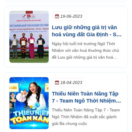
19-06-2023
Lưu giữ những giá trị văn
hoá vùng đất Gia Định - Sài
Gòn - Thành phố Hồ Chí
Ngày hội tuổi trẻ trường Ngô Thời
Minh
Nhiệm với văn hoá thưởng thức chủ
đề Lưu giữ những giá trị văn hoá
vùng đất Gia Định - Sài Gòn - Thành
phố Hồ Chí Minh
18-04-2023
Thiếu Niên Toàn Năng Tập
7 - Team Ngô Thời Nhiệm
đã xuất sắc giành giải Ba
Thiếu Niên Toàn Năng Tập 7 - Team
chung cuộc
Ngô Thời Nhiệm đã xuất sắc giành
giải Ba chung cuộc