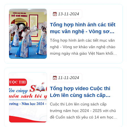
nổi, vui vẻ và phấn khởi của các em
13-11-2024
Tổng hợp hình ảnh các tiết
mục văn nghệ - Vòng sơ
khảo văn nghệ chào mừng
Tổng hợp hình ảnh các tiết mục văn
ngày nhà giáo Việt Nam
nghệ - Vòng sơ khảo văn nghệ chào
khối THCS tại cơ sở Thủ
mừng ngày nhà giáo Việt Nam khối
Đức
THCS tại cơ sở Thủ Đức
11-11-2024
Tổng hợp video Cuộc thi
Lớn lên cùng sách cấp
trường năm học 2024 -
Cuộc thi Lớn lên cùng sách cấp
2025 với chủ đề Cuốn sách
trường năm học 2024 - 2025 với chủ
tôi yêu
đề Cuốn sách tôi yêu có 14 em học
sinh tham gia ở các lớp 4A1, 5A3 và