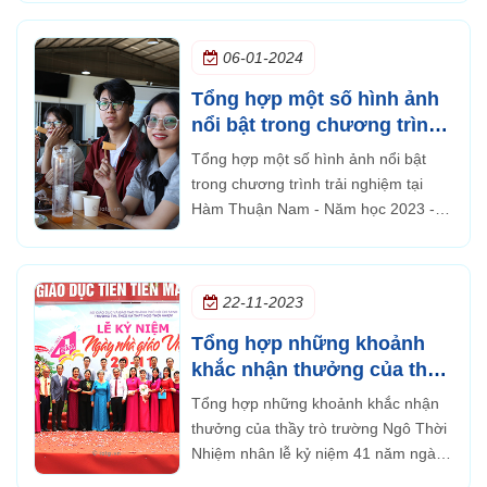
06-01-2024
Tổng hợp một số hình ảnh
nổi bật trong chương trình
trải nghiệm tại Hàm Thuận
Tổng hợp một số hình ảnh nổi bật
Nam - Năm học 2023 - 2024
trong chương trình trải nghiệm tại
Đoàn khối 12 CS TP.HCM
Hàm Thuận Nam - Năm học 2023 -
2024 Đoàn khối 12 CS TP.HCM
22-11-2023
Tổng hợp những khoảnh
khắc nhận thưởng của thầy
trò trường Ngô Thời Nhiệm
Tổng hợp những khoảnh khắc nhận
nhân lễ kỷ niệm 41 năm
thưởng của thầy trò trường Ngô Thời
ngày nhà giáo Việt Nam
Nhiệm nhân lễ kỷ niệm 41 năm ngày
nhà giáo Việt Nam