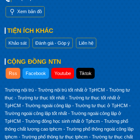
Xem bản đồ
TIỆN ÍCH KHÁC
Khảo sát
Đánh giá - Góp ý
Liên hệ
CỘNG ĐỒNG NTN
Rss
Facebook
Youtube
Tiktok
Trường nội trú
-
Trường nội trú tốt nhất ở TpHCM
-
Trường tư
thục
-
Trường tư thục tốt nhất
-
Trường tư thục tốt nhất ở
TpHCM
-
Trường ngoài công lập
-
Trường tư thục ở TpHCM
-
Trường ngoài công lập tốt nhất
-
Trường ngoài công lập ở
TpHCM
-
Trường đông học sinh nhất ở Tphcm
-
Trường phổ
thông chất lượng cao tphcm
-
Trường phổ thông ngoài công lập
tphcm
-
Trường phổ thông tư thục tphcm
-
Trường tư thục chất