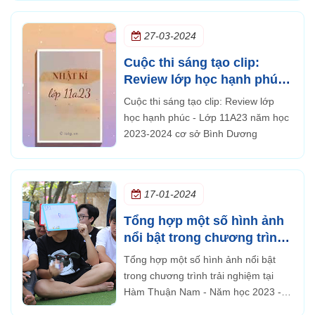
10A12
27-03-2024
Cuộc thi sáng tạo clip:
Review lớp học hạnh phúc -
Lớp 11A23 năm học 2023-
Cuộc thi sáng tạo clip: Review lớp
2024 cơ sở Bình Dương
học hạnh phúc - Lớp 11A23 năm học
2023-2024 cơ sở Bình Dương
17-01-2024
Tổng hợp một số hình ảnh
nổi bật trong chương trình
trải nghiệm tại Hàm Thuận
Tổng hợp một số hình ảnh nổi bật
Nam - Năm học 2023 - 2024
trong chương trình trải nghiệm tại
Đoàn 7 CS tỉnh Bình Dương
Hàm Thuận Nam - Năm học 2023 -
2024 Đoàn 7 CS tỉnh Bình Dương