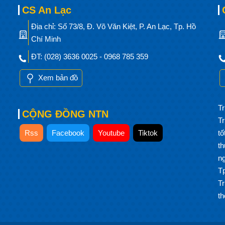
CS An Lạc
Địa chỉ: Số 73/8, Đ. Võ Văn Kiệt, P. An Lạc, Tp. Hồ
Chí Minh
ĐT: (028) 3636 0025 - 0968 785 359
Xem bản đồ
Tr
CỘNG ĐỒNG NTN
T
Rss
Facebook
Youtube
Tiktok
t
t
n
T
T
t