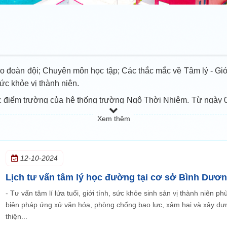
o đoàn đội; Chuyên môn học tập; Các thắc mắc về Tâm lý - Giới 
sức khỏe vị thành niên.
ác điểm trường của hệ thống trường Ngô Thời Nhiệm. Từ ngày 0
antamly.ngothoinhiem.edu.vn/
.
Xem thêm
12-10-2024
Lịch tư vấn tâm lý học đường tại cơ sở Bình Dươ
- Tư vấn tâm lí lứa tuổi, giới tính, sức khỏe sinh sản vị thành niên ph
biện pháp ứng xử văn hóa, phòng chống bạo lực, xâm hại và xây dựn
thiện...