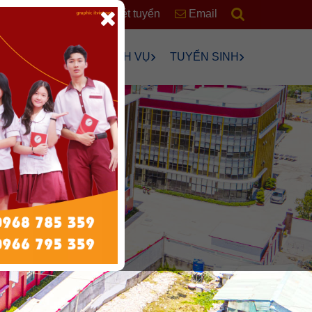
RSS
Xét tuyển
Email
›
›
›
›
ÊN
HỌC SINH
DỊCH VỤ
TUYỂN SINH
›
›
›
›
›
ng
›
n Chơi