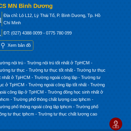
CS MN Bình Dương
Địa chỉ: Lô L12, Lý Thái Tổ, P. Bình Dương, Tp. Hồ
Chí Minh
ĐT: (027) 4388 0099 - 0775 780 099
Xem bản đồ
ường nội trú
-
Trường nội trú tốt nhất ở TpHCM
-
rường tư thục
-
Trường tư thục tốt nhất
-
Trường tư thục
ốt nhất ở TpHCM
-
Trường ngoài công lập
-
Trường tư
hục ở TpHCM
-
Trường ngoài công lập tốt nhất
-
Trường
goài công lập ở TpHCM
-
Trường đông học sinh nhất ở
phcm
-
Trường phổ thông chất lượng cao tphcm
-
rường phổ thông ngoài công lập tphcm
-
Trường phổ
hông tư thục tphcm
-
Trường tư thục chất lượng cao