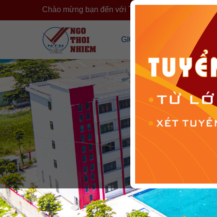
Chào mừng bạn đến với Trường Ngô Thời Nhiệm
›
GIỚI THIỆU
CÔNG KHA
Tổng Quan Về Trường
Công Khai T
Cơ Sở Vật Chất
Công Khai 
Đội Ngũ Nhân Sự
Cải Cách H
Tổ Chức Đoàn Thể