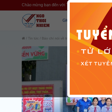
Chào mừng bạn đến với Trường Ngô Thời Nhiệm
›
GIỚI THIỆU
CÔNG KHA
Tổng Quan Về Trường
Công Khai T
/
Tin tức
/
Báo chí nói về trường
Cơ Sở Vật Chất
Công Khai 
Đội Ngũ Nhân Sự
Cải Cách H
Tổ Chức Đoàn Thể