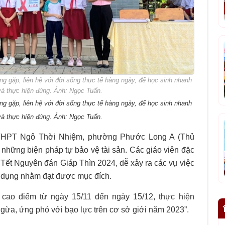
ng gặp, liên hệ với đời sống thực tế hàng ngày, để học sinh nhanh
 và thực hiện đúng. Ảnh: Ngọc Tuấn.
ng gặp, liên hệ với đời sống thực tế hàng ngày, để học sinh nhanh
 và thực hiện đúng. Ảnh: Ngọc Tuấn.
THPT Ngô Thời Nhiệm, phường Phước Long A (Thủ
 những biện pháp tự bảo vệ tài sản. Các giáo viên đặc
ến Tết Nguyên đán Giáp Thìn 2024, dễ xảy ra các vụ việc
ợi dụng nhằm đạt được mục đích.
cao điểm từ ngày 15/11 đến ngày 15/12, thực hiện
gừa, ứng phó với bạo lực trên cơ sở giới năm 2023”.