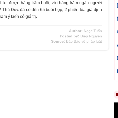
chức được hàng trăm buổi, với hàng trăm ngàn người
P Thủ Đức đã có đến 65 buổi họp, 2 phiên tòa giả định
m ý kiến có giá trị.
Author:
Ngọc Tuấn
Posted by:
Diep Nguyen
Source:
Báo Bảo vệ pháp luật