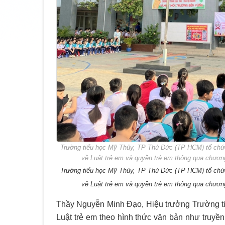
Trường tiểu học Mỹ Thủy, TP Thủ Đức (TP HCM) tổ chức 
về Luật trẻ em và quyền trẻ em thông qua chương 
Trường tiểu học Mỹ Thủy, TP Thủ Đức (TP HCM) tổ chức 
về Luật trẻ em và quyền trẻ em thông qua chương 
Thầy Nguyễn Minh Đạo, Hiệu trưởng Trường tiể
Luật trẻ em theo hình thức văn bản như truyền 