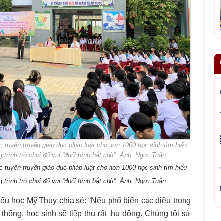
tuyên truyền giáo dục pháp luật cho hơn 1000 học sinh tìm hiểu
trình trò chơi đố vui “đuổi hình bắt chữ”. Ảnh: Ngọc Tuấn
tuyên truyền giáo dục pháp luật cho hơn 1000 học sinh tìm hiểu
trình trò chơi đố vui “đuổi hình bắt chữ”. Ảnh: Ngọc Tuấn
u học Mỹ Thủy chia sẻ: “Nếu phổ biến các điều trong
thống, học sinh sẽ tiếp thu rất thụ động. Chúng tôi sử