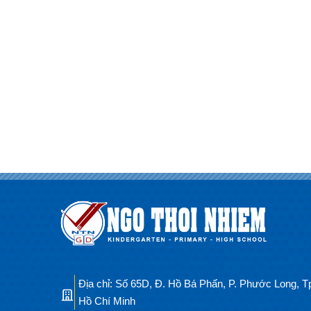
Địa chỉ: Số 65D, Đ. Hồ Bá Phấn, P. Phước Long, T
Hồ Chí Minh