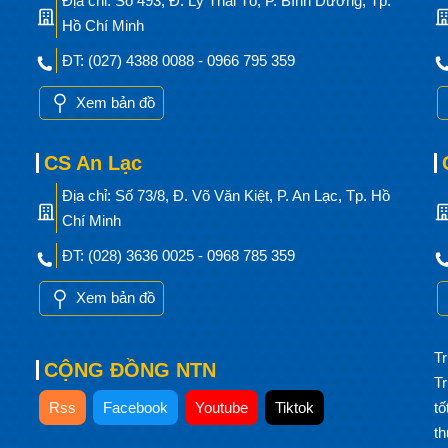
Địa chỉ: Số 493, Đ. Lý Thái Tổ, P. Bình Dương, Tp.
Hồ Chí Minh
ĐT: (027) 4388 0088 - 0966 795 359
Xem bản đồ
CS An Lạc
Địa chỉ: Số 73/8, Đ. Võ Văn Kiệt, P. An Lạc, Tp. Hồ
Chí Minh
ĐT: (028) 3636 0025 - 0968 785 359
Xem bản đồ
Tr
CỘNG ĐỒNG NTN
T
Rss
Facebook
Youtube
Tiktok
t
t