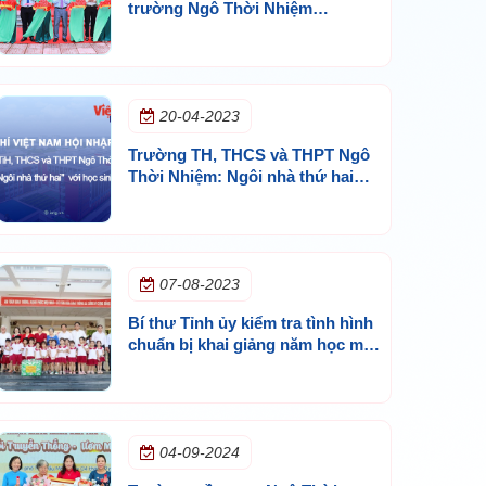
trường Ngô Thời Nhiệm
(TP.HCM) phối hợp khánh thành
20-04-2023
Trường TH, THCS và THPT Ngô
Thời Nhiệm: Ngôi nhà thứ hai
với học sinh
07-08-2023
Bí thư Tỉnh ủy kiểm tra tình hình
chuẩn bị khai giảng năm học mới
trên địa bàn TP.Thủ Dầu Một
04-09-2024