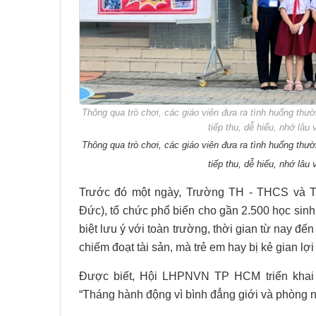
Thông qua trò chơi, các giáo viên đưa ra tình huống thườ
tiếp thu, dễ hiểu, nhớ lâu
Thông qua trò chơi, các giáo viên đưa ra tình huống thườ
tiếp thu, dễ hiểu, nhớ lâu
Trước đó một ngày, Trường TH - THCS và 
Đức), tổ chức phổ biến cho gần 2.500 học sinh
biệt lưu ý với toàn trường, thời gian từ nay đ
chiếm đoạt tài sản, mà trẻ em hay bị kẻ gian l
Được biết, Hội LHPNVN TP HCM triển khai 
“Tháng hành động vì bình đẳng giới và phòng n