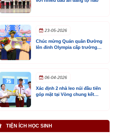
với nhiều dấu ấn đáng tự hào
23-05-2026
Chúc mừng Quán quân Đường
lên đỉnh Olympia cấp trường
mùa 3
06-04-2026
Xác định 2 nhà leo núi đầu tiên
góp mặt tại Vòng chung kết
Đường lên đỉnh Olympia cấp
trường lần 3
TIỆN ÍCH HỌC SINH