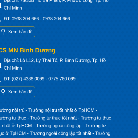
Địa chỉ: 78/30B Hồ Bá Phấn, P. Phước Long, Tp. Hồ
Chí Minh
ĐT: 0938 204 666 - 0938 204 666
Xem bản đồ
CS MN Bình Dương
Địa chỉ: Lô L12, Lý Thái Tổ, P. Bình Dương, Tp. Hồ
Chí Minh
ĐT: (027) 4388 0099 - 0775 780 099
Xem bản đồ
ường nội trú
-
Trường nội trú tốt nhất ở TpHCM
-
rường tư thục
-
Trường tư thục tốt nhất
-
Trường tư thục
ốt nhất ở TpHCM
-
Trường ngoài công lập
-
Trường tư
hục ở TpHCM
-
Trường ngoài công lập tốt nhất
-
Trường