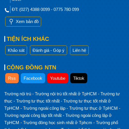
ĐT: (027) 4388 0099 - 0775 780 099
Xem bản đồ
TIỆN ÍCH KHÁC
Khảo sát
Đánh giá - Góp ý
Liên hệ
CỘNG ĐỒNG NTN
Rss
Facebook
Youtube
Tiktok
Trường nội trú
-
Trường nội trú tốt nhất ở TpHCM
-
Trường tư
thục
-
Trường tư thục tốt nhất
-
Trường tư thục tốt nhất ở
TpHCM
-
Trường ngoài công lập
-
Trường tư thục ở TpHCM
-
Trường ngoài công lập tốt nhất
-
Trường ngoài công lập ở
TpHCM
-
Trường đông học sinh nhất ở Tphcm
-
Trường phổ