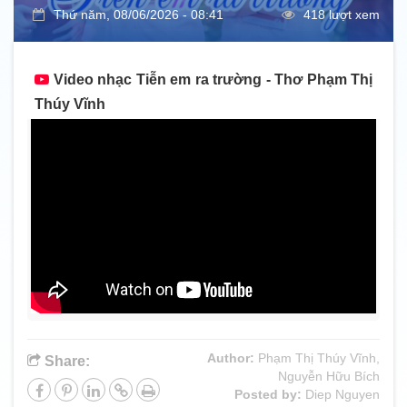
Thứ năm, 08/06/2026 - 08:41
418 lượt xem
Video nhạc Tiễn em ra trường - Thơ Phạm Thị
Thúy Vĩnh
Author:
Phạm Thị Thúy Vĩnh,
Share:
Nguyễn Hữu Bích
Posted by:
Diep Nguyen