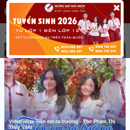
/
Tài nguyên
/
Truyền thông
/
Video hoạt động
Video nhạc Tiễn em ra trường - Thơ Phạm Thị
Thúy Vĩnh