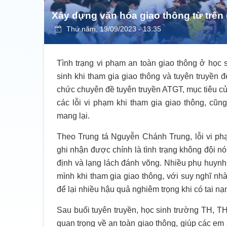
Xây dựng văn hóa giao thông từ trên
Thứ năm, 19/09/2023 - 13:35
Tình trạng vi phạm an toàn giao thông ở học 
sinh khi tham gia giao thông và tuyên truyền
chức chuyên đề tuyên truyền ATGT, mục tiêu củ
các lỗi vi phạm khi tham gia giao thông, cũ
mang lại.
Theo Trung tá Nguyễn Chánh Trung, lỗi vi p
ghi nhận được chính là tình trạng không đội n
định và lạng lách đánh võng. Nhiều phụ huynh
mình khi tham gia giao thông, với suy nghĩ nh
để lại nhiều hậu quả nghiêm trọng khi có tai nạn
Sau buổi tuyên truyền, học sinh trường TH,
quan trọng về an toàn giao thông, giúp các em