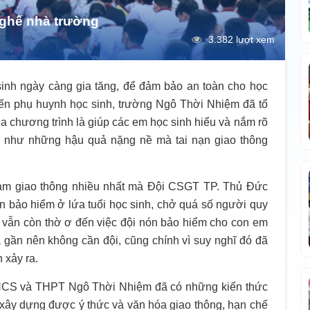
 ghế nhà trường
3.382 lượt xem
sinh ngày càng gia tăng, để đảm bảo an toàn cho học
 đến phụ huynh học sinh, trường Ngô Thời Nhiệm đã tổ
a chương trình là giúp các em học sinh hiểu và nắm rõ
ng như những hậu quả nặng nề mà tai nạn giao thông
hạm giao thông nhiều nhất mà Đội CSGT TP. Thủ Đức
ón bảo hiểm ở lứa tuổi học sinh, chở quá số người quy
 vẫn còn thờ ơ đến việc đội nón bảo hiểm cho con em
à gần nên không cần đội, cũng chính vì suy nghĩ đó đã
 xảy ra.
 THCS và THPT Ngô Thời Nhiệm đã có những kiến thức
 xây dựng được ý thức và văn hóa giao thông, hạn chế