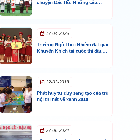
chuyện Bác Hồ: Những câu
chuyện giản dị về Bác
17-04-2025
Trường Ngô Thời Nhiệm đạt giải
Khuyến Khích tại cuộc thi đầu
bếp trẻ Tp.HCM lần 10 - năm
2025
22-03-2018
Phát huy tư duy sáng tạo của trẻ
hội thi nét vẽ xanh 2018
27-06-2024