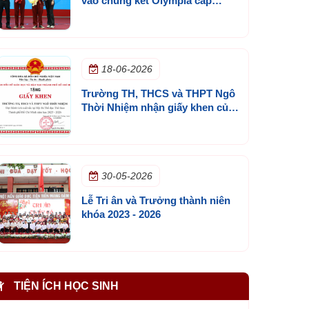
vào chung kết Olympia cấp
trường mùa 3
18-06-2026
Trường TH, THCS và THPT Ngô
Thời Nhiệm nhận giấy khen của
Sở GD&ĐT TP.HCM
30-05-2026
Lễ Tri ân và Trưởng thành niên
khóa 2023 - 2026
TIỆN ÍCH HỌC SINH