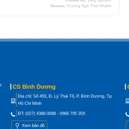
Posted by:
Diep Nguyen
Source:
Trường Ngô Thời Nhiệm
p.
CS Bình Dương
Địa chỉ: Số 493, Đ. Lý Thái Tổ, P. Bình Dương, Tp.
Hồ Chí Minh
ĐT: (027) 4388 0088 - 0966 795 359
Xem bản đồ