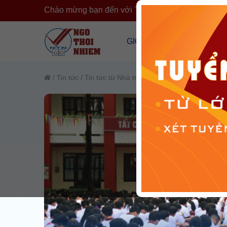
Chào mừng bạn đến với Trường Ngô Thời Nhiệm
›
GIỚI THIỆU
CÔNG KHA
Tổng Quan Về Trường
Công Khai T
/
Tin tức
/
Tin tức từ Nhà trường
/
Tin hoạt động phong
Cơ Sở Vật Chất
Công Khai 
Đội Ngũ Nhân Sự
Cải Cách H
Tổ Chức Đoàn Thể