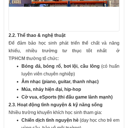
2.2. Thể thao & nghệ thuật
Để đảm bảo học sinh phát triển thể chất và năng
khiếu, nhiều
trường tư thục tốt nhất ở
TPHCM
thường tổ chức:
Bóng đá, bóng rổ, bơi lội, cầu lông
(có huấn
luyện viên chuyên nghiệp)
Âm nhạc (piano, guitar, thanh nhạc)
Múa, nhảy hiện đại, hip-hop
Cờ vua, eSports (thi đấu game lành mạnh)
2.3. Hoạt động tình nguyện & kỹ năng sống
Nhiều trường khuyến khích học sinh tham gia:
Chiến dịch tình nguyện hè
(dạy học cho trẻ em
vùng sâu, bảo vệ môi trường)