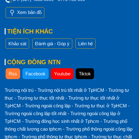
Xem bản đồ
TIỆN ÍCH KHÁC
Khảo sát
Đánh giá - Góp ý
Liên hệ
CỘNG ĐỒNG NTN
Rss
Facebook
Youtube
Tiktok
Trường nội trú
-
Trường nội trú tốt nhất ở TpHCM
-
Trường tư
thục
-
Trường tư thục tốt nhất
-
Trường tư thục tốt nhất ở
TpHCM
-
Trường ngoài công lập
-
Trường tư thục ở TpHCM
-
Trường ngoài công lập tốt nhất
-
Trường ngoài công lập ở
TpHCM
-
Trường đông học sinh nhất ở Tphcm
-
Trường phổ
thông chất lượng cao tphcm
-
Trường phổ thông ngoài công lập
tphcm
-
Trường phổ thông tư thục tphcm
-
Trường tư thục chất